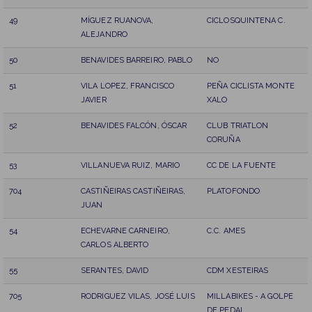
49
MÍGUEZ RUANOVA,
CICLOSQUINTENA C.
ALEJANDRO
50
BENAVIDES BARREIRO, PABLO
NO
51
VILA LOPEZ, FRANCISCO
PEÑA CICLISTA MONTE
JAVIER
XALO
52
BENAVIDES FALCÓN, ÓSCAR
CLUB TRIATLON
CORUÑA
53
VILLANUEVA RUIZ, MARIO
CC DE LA FUENTE
704
CASTIÑEIRAS CASTIÑEIRAS,
PLATOFONDO
JUAN
54
ECHEVARNE CARNEIRO,
C.C. AMES
CARLOS ALBERTO
55
SERANTES, DAVID
CDM XESTEIRAS
705
RODRIGUEZ VILAS, JOSÉ LUIS
MILLABIKES - A GOLPE
DE PEDAL