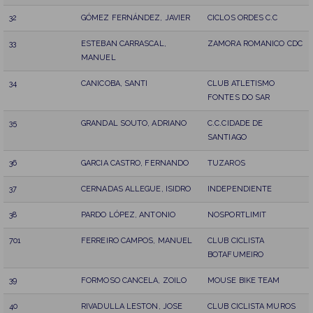
32
GÓMEZ FERNÁNDEZ, JAVIER
CICLOS ORDES C.C
33
ESTEBAN CARRASCAL,
ZAMORA ROMANICO CDC
MANUEL
34
CANICOBA, SANTI
CLUB ATLETISMO
FONTES DO SAR
35
GRANDAL SOUTO, ADRIANO
C.C.CIDADE DE
SANTIAGO
36
GARCIA CASTRO, FERNANDO
TUZAROS
37
CERNADAS ALLEGUE, ISIDRO
INDEPENDIENTE
38
PARDO LÓPEZ, ANTONIO
NOSPORTLIMIT
701
FERREIRO CAMPOS, MANUEL
CLUB CICLISTA
BOTAFUMEIRO
39
FORMOSO CANCELA, ZOILO
MOUSE BIKE TEAM
40
RIVADULLA LESTON, JOSE
CLUB CICLISTA MUROS