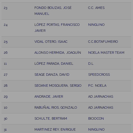
23
FONDO BOUZAS, JOSÉ
C.C. AMES
MANUEL
24
LÓPEZ PORTAS, FRANCISCO
NINGUNO
JAVIER
25
VIDAL OTERO, ISAAC
C.C.BOTAFUMEIRO
26
ALONSO HERMIDA, JOAQUÍN
NOELA MASTER TEAM
11
LÓPEZ PARADA, DANIEL
D.L
27
SEAGE DANZA, DAVID
SPEEDCROSS
28
SEOANE MOSQUERA, SERGIO
P.C. NOELA
29
ANDRADE, JAVIER
AD JARNACHAS
10
RABUÑAL RIOS, GONZALO
AD JARNACHAS
30
SCHULTE, BERTRAM
BICIOCON
31
MARTINEZ REY, ENRIQUE
NINGUNO