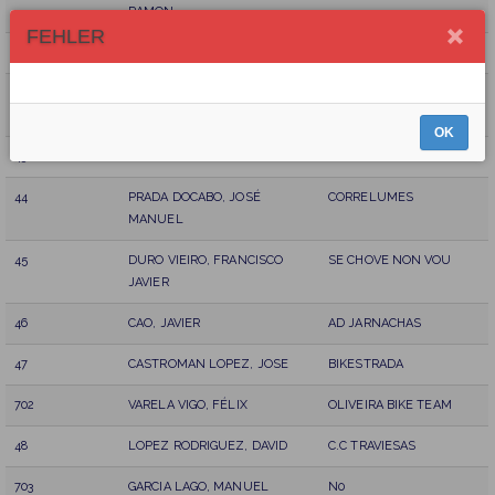
RAMON
FEHLER
41
QUINTAS LÓPEZ, OSCAR
C. C. EO
42
MARTIN, GUILLAUME
CLUB CICLISTA
MAJADAHONDA
OK
43
ARUFE VILAS, RAFAEL
SOUTELOTEAM
44
PRADA DOCABO, JOSÉ
CORRELUMES
MANUEL
45
DURO VIEIRO, FRANCISCO
SE CHOVE NON VOU
JAVIER
46
CAO, JAVIER
AD JARNACHAS
47
CASTROMAN LOPEZ, JOSE
BIKESTRADA
702
VARELA VIGO, FÉLIX
OLIVEIRA BIKE TEAM
48
LOPEZ RODRIGUEZ, DAVID
C.C TRAVIESAS
703
GARCIA LAGO, MANUEL
N0