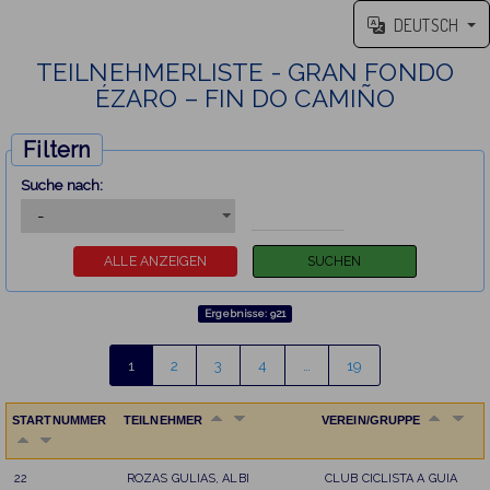
DEUTSCH
TEILNEHMERLISTE - GRAN FONDO
ÉZARO – FIN DO CAMIÑO
Filtern
Suche nach:
Ergebnisse: 921
1
2
3
4
…
19
STARTNUMMER
TEILNEHMER
VEREIN/GRUPPE
22
ROZAS GULIAS, ALBI
CLUB CICLISTA A GUIA