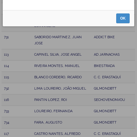
111
ROUCO LOPEZ, JOSE
RUTAS BIKE
OK
112
SANCHEZ CIMADEVILA,
C. C. ERASTAQUÍ
ESTANISLAO
731
SABORIDO MARTINEZ, JUAN
ADDICT BIKE
JOSE
113
CAPINEL SILVA, JOSE ANGEL
AD JARNACHAS
114
RIVEIRA MONTES, MANUEL
BIKESTRADA
115
BLANCO CORDERO, RICARDO
C. C. ERASTAQUÍ
732
LIMA LOUREIRO, JOÃO MIGUEL
GILMONDBTT
116
PANTIN LOPEZ, ROI
SECHOVENONVOU
733
LOUREIRO, FERNANDA
GILMONDBTT
734
FARIA, AUGUSTO
GILMONDBTT
117
CASTRO NANTES, ALFREDO
C. C. ERASTAQUÍ