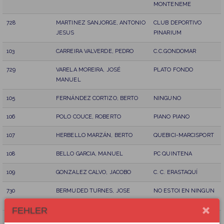
MONTENEME
728
MARTINEZ SANJORGE, ANTONIO
CLUB DEPORTIVO
JESUS
PINARIUM
103
CARREIRA VALVERDE, PEDRO
C.C.GONDOMAR
729
VARELA MOREIRA, JOSÉ
PLATO FONDO
MANUEL
105
FERNÁNDEZ CORTIZO, BERTO
NINGUNO
106
POLO COUCE, ROBERTO
PIANO PIANO
107
HERBELLO MARZÁN, BERTO
QUEBICI-MARCISPORT
108
BELLO GARCIA, MANUEL
PC QUINTENA
109
GONZALEZ CALVO, JACOBO
C. C. ERASTAQUÍ
730
BERMUDED TURNES, JOSE
NO ESTOI EN NINGUN
ANTONIO
CLUB
FEHLER
110
FERNANDEZ SUAREZ, ANDRES
G.C. NAVIEGO