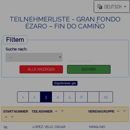
DEUTSCH
TEILNEHMERLISTE - GRAN FONDO
ÉZARO – FIN DO CAMIÑO
Filtern
Suche nach:
Ergebnisse: 921
1
2
3
4
5
6
…
19
STARTNUMMER
TEILNEHMER
VEREIN/GRUPPE
95
LOPEZ VELO, OSCAR
NINGUNO