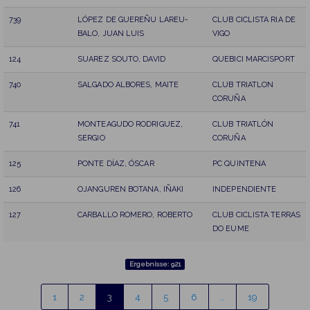
739
LÓPEZ DE GUEREÑU LAREU-
CLUB CICLISTA RIA DE
BALO, JUAN LUIS
VIGO
124
SUAREZ SOUTO, DAVID
QUEBICI MARCISPORT
740
SALGADO ALBORES, MAITE
CLUB TRIATLON
CORUÑA
741
MONTEAGUDO RODRIGUEZ,
CLUB TRIATLÓN
SERGIO
CORUÑA
125
PONTE DÍAZ, ÓSCAR
PC QUINTENA
126
OJANGUREN BOTANA, IÑAKI
INDEPENDIENTE
127
CARBALLO ROMERO, ROBERTO
CLUB CICLISTA TERRAS
DO EUME
Ergebnisse: 921
1
2
3
4
5
6
…
19