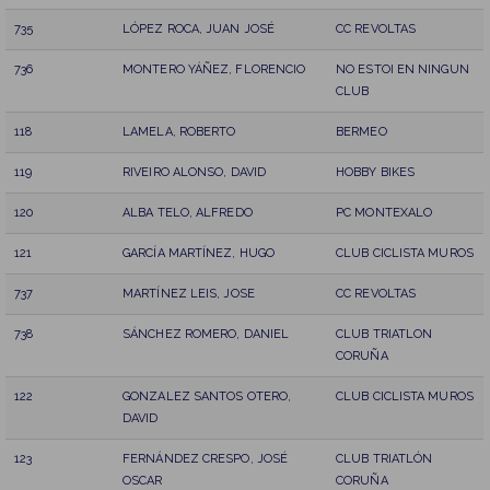
735
LÓPEZ ROCA, JUAN JOSÉ
CC REVOLTAS
736
MONTERO YÁÑEZ, FLORENCIO
NO ESTOI EN NINGUN
CLUB
118
LAMELA, ROBERTO
BERMEO
119
RIVEIRO ALONSO, DAVID
HOBBY BIKES
120
ALBA TELO, ALFREDO
PC MONTEXALO
121
GARCÍA MARTÍNEZ, HUGO
CLUB CICLISTA MUROS
737
MARTÍNEZ LEIS, JOSE
CC REVOLTAS
738
SÁNCHEZ ROMERO, DANIEL
CLUB TRIATLON
CORUÑA
122
GONZALEZ SANTOS OTERO,
CLUB CICLISTA MUROS
DAVID
123
FERNÁNDEZ CRESPO, JOSÉ
CLUB TRIATLÓN
OSCAR
CORUÑA