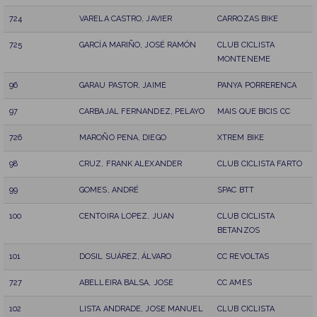
724
VARELA CASTRO, JAVIER
CARROZAS BIKE
725
GARCÍA MARIÑO, JOSÉ RAMÓN
CLUB CICLISTA
MONTENEME
96
GARAU PASTOR, JAIME
PANYA PORRERENCA
97
CARBAJAL FERNANDEZ, PELAYO
MAIS QUE BICIS CC
726
MAROÑO PENA, DIEGO
XTREM BIKE
98
CRUZ, FRANK ALEXANDER
CLUB CICLISTA FARTO
99
GOMES, ANDRÉ
SPAC BTT
100
CENTOIRA LOPEZ, JUAN
CLUB CICLISTA
BETANZOS
101
DOSIL SUÁREZ, ÁLVARO
CC REVOLTAS
727
ABELLEIRA BALSA, JOSE
CC AMES
102
LISTA ANDRADE, JOSE MANUEL
CLUB CICLISTA