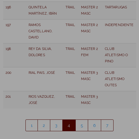
196
QUINTELA
TRAIL
MASTER 2
TARTARUGAS
MARTÍNEZ, IBÁN
MASC
197
RAMOS
TRAIL
MASTER 2
INDEPENDIENTE
CASTELLANO,
MASC
DAVID
198
REY DA SILVA,
TRAIL
MASTER 2
CLUB
DOLORES
FEM
ATLETISMO O
PINO
200
RIAL PAIS, JOSÉ
TRAIL
MASTER 3
CLUB
MASC
ATLETISMO
OUTES
201
RIOS VAZQUEZ,
TRAIL
MASTER 3
JOSÉ
MASC
1
2
3
4
5
6
7