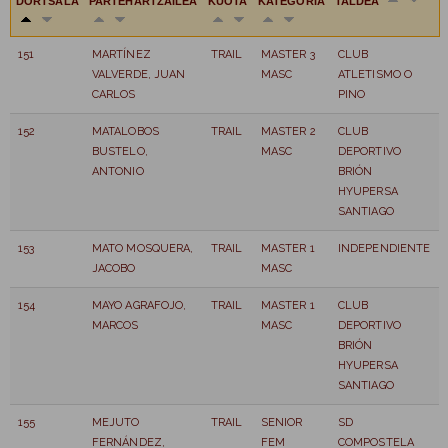
DORTSALA
PARTEHARTZAILEA
KUOTA
KATEGORIA
TALDEA
151
MARTÍNEZ
TRAIL
MASTER 3
CLUB
VALVERDE, JUAN
MASC
ATLETISMO O
CARLOS
PINO
152
MATALOBOS
TRAIL
MASTER 2
CLUB
BUSTELO,
MASC
DEPORTIVO
ANTONIO
BRIÓN
HYUPERSA
SANTIAGO
153
MATO MOSQUERA,
TRAIL
MASTER 1
INDEPENDIENTE
JACOBO
MASC
154
MAYO AGRAFOJO,
TRAIL
MASTER 1
CLUB
MARCOS
MASC
DEPORTIVO
BRIÓN
HYUPERSA
SANTIAGO
155
MEJUTO
TRAIL
SENIOR
SD
FERNÁNDEZ,
FEM
COMPOSTELA