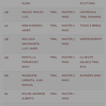
NURIA
ATLETISMO
156
MIGUEZ MIGUEZ,
TRAIL
MASTER 2
CASTROSUA
LUIS
MASC
TRAIL RUNNING
157
MIRA MAROÑAS,
TRAIL
MASTER 2
TOXOS E BIRRAS
JAVIER
MASC
158
MOLLEDA
TRAIL
MASTER 3
INDEPENDIENTE
SANTAMARTA,
MASC
LUIS JAVIER
159
MONTILLA
TRAIL
MASTER 2
CLUB GTR
FERNÁNDEZ,
MASC
GALAICO TRAIL
ANXO
RUN
160
MOSQUERA
TRAIL
MASTER 2
RUNNERS AMIO
CARNOTA, JUAN
MASC
MANUEL
161
MOURE ANDRADE,
TRAIL
MASTER 1
ALBERTO
MASC