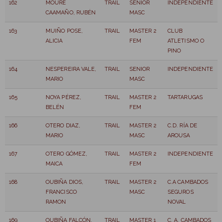
162
MOURE
TRAIL
SENIOR
INDEPENDIENTE
CAAMAÑO, RUBÉN
MASC
163
MUIÑO POSE,
TRAIL
MASTER 2
CLUB
ALICIA
FEM
ATLETISMO O
PINO
164
NESPEREIRA VALE,
TRAIL
SENIOR
INDEPENDIENTE
MARIO
MASC
165
NOYA PÉREZ,
TRAIL
MASTER 2
TARTARUGAS
BELÉN
FEM
166
OTERO DIAZ,
TRAIL
MASTER 2
C.D. RÍA DE
MARIO
MASC
AROUSA
167
OTERO GÓMEZ,
TRAIL
MASTER 2
INDEPENDIENTE
MAICA
FEM
168
OUBIÑA DIOS,
TRAIL
MASTER 2
C.A CAMBADOS
FRANCISCO
MASC
SEGUROS
RAMON
NOVAL
169
OUBIÑA FALCÓN,
TRAIL
MASTER 1
C. A. CAMBADOS