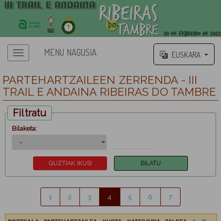
MENU NAGUSIA
EUSKARA
PARTEHARTZAILEEN ZERRENDA - III
TRAIL E ANDAINA RIBEIRAS DO TAMBRE
Filtratu
Bilaketa:
1
2
3
4
5
6
7