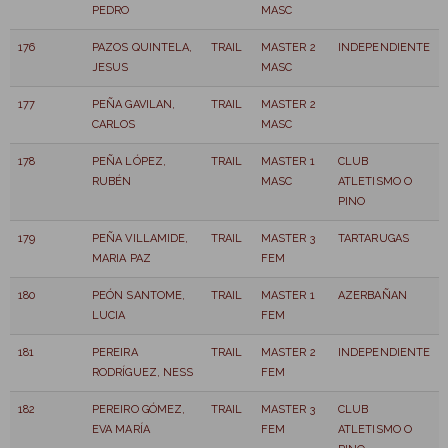
PEDRO
MASC
176
PAZOS QUINTELA,
TRAIL
MASTER 2
INDEPENDIENTE
JESUS
MASC
177
PEÑA GAVILAN,
TRAIL
MASTER 2
CARLOS
MASC
178
PEÑA LÓPEZ,
TRAIL
MASTER 1
CLUB
RUBÉN
MASC
ATLETISMO O
PINO
179
PEÑA VILLAMIDE,
TRAIL
MASTER 3
TARTARUGAS
MARIA PAZ
FEM
180
PEÓN SANTOME,
TRAIL
MASTER 1
AZERBAÑAN
LUCIA
FEM
181
PEREIRA
TRAIL
MASTER 2
INDEPENDIENTE
RODRÍGUEZ, NESS
FEM
182
PEREIRO GÓMEZ,
TRAIL
MASTER 3
CLUB
EVA MARÍA
FEM
ATLETISMO O