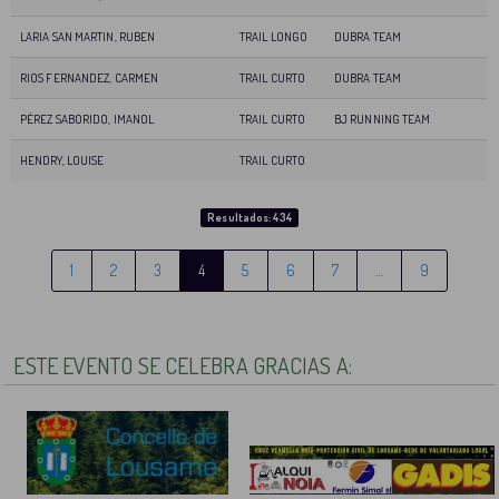
LARIA SAN MARTIN, RUBEN
TRAIL LONGO
DUBRA TEAM
RIOS FERNANDEZ, CARMEN
TRAIL CURTO
DUBRA TEAM
PÉREZ SABORIDO, IMANOL
TRAIL CURTO
BJ RUNNING TEAM
HENDRY, LOUISE
TRAIL CURTO
Resultados: 434
1
2
3
4
5
6
7
…
9
ESTE EVENTO SE CELEBRA GRACIAS A: