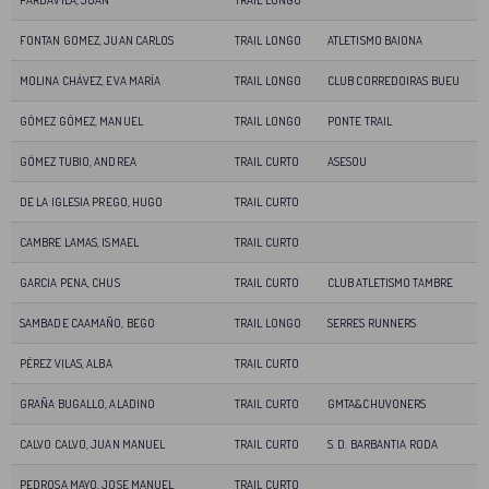
FONTAN GOMEZ, JUAN CARLOS
TRAIL LONGO
ATLETISMO BAIONA
MOLINA CHÁVEZ, EVA MARÍA
TRAIL LONGO
CLUB CORREDOIRAS BUEU
GÓMEZ GÓMEZ, MANUEL
TRAIL LONGO
PONTE TRAIL
GÓMEZ TUBIO, ANDREA
TRAIL CURTO
ASESOU
DE LA IGLESIA PREGO, HUGO
TRAIL CURTO
CAMBRE LAMAS, ISMAEL
TRAIL CURTO
GARCIA PENA, CHUS
TRAIL CURTO
CLUB ATLETISMO TAMBRE
SAMBADE CAAMAÑO, BEGO
TRAIL LONGO
SERRES RUNNERS
PÉREZ VILAS, ALBA
TRAIL CURTO
GRAÑA BUGALLO, ALADINO
TRAIL CURTO
GMTA&CHUVONERS
CALVO CALVO, JUAN MANUEL
TRAIL CURTO
S. D. BARBANTIA RODA
PEDROSA MAYO, JOSE MANUEL
TRAIL CURTO