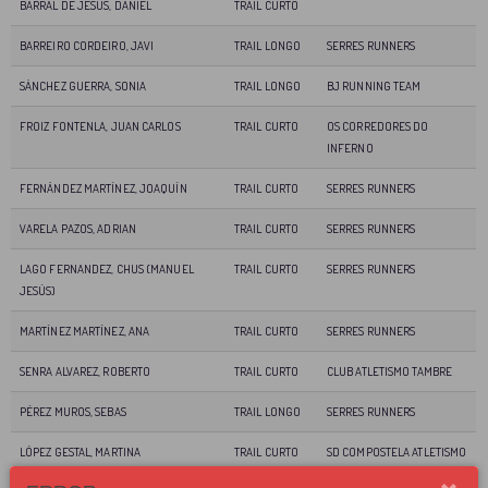
BARRAL DE JESUS, DANIEL
TRAIL CURTO
BARREIRO CORDEIRO, JAVI
TRAIL LONGO
SERRES RUNNERS
SÁNCHEZ GUERRA, SONIA
TRAIL LONGO
BJ RUNNING TEAM
FROIZ FONTENLA, JUAN CARLOS
TRAIL CURTO
OS CORREDORES DO
INFERNO
FERNÁNDEZ MARTÍNEZ, JOAQUÍN
TRAIL CURTO
SERRES RUNNERS
VARELA PAZOS, ADRIAN
TRAIL CURTO
SERRES RUNNERS
LAGO FERNANDEZ, CHUS (MANUEL
TRAIL CURTO
SERRES RUNNERS
JESÚS)
MARTÍNEZ MARTÍNEZ, ANA
TRAIL CURTO
SERRES RUNNERS
SENRA ALVAREZ, ROBERTO
TRAIL CURTO
CLUB ATLETISMO TAMBRE
PÉREZ MUROS, SEBAS
TRAIL LONGO
SERRES RUNNERS
LÓPEZ GESTAL, MARTINA
TRAIL CURTO
SD COMPOSTELA ATLETISMO