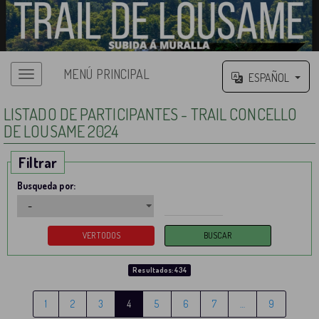
MENÚ PRINCIPAL
ESPAÑOL
LISTADO DE PARTICIPANTES - TRAIL CONCELLO
DE LOUSAME 2024
Filtrar
Busqueda por:
Resultados: 434
1
2
3
4
5
6
7
…
9