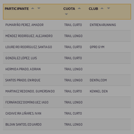
PARTICIPANTE
CUOTA
CLUB
PUMARIÑO PEREZ, AMADOR
TRAIL CURTO
ENTRENARUNNING
MÉNDEZ RODRÍGUEZ, ALEJANDRO
TRAIL LONGO
LOUREIRO RODRÍGUEZ, SANTIAGO
TRAIL CURTO
QPRO GYM
GONZÁLEZ LÓPEZ, LUIS
TRAIL CURTO
HERMIDA PRADO, ADRIAN
TRAIL LONGO
SANTOS PRADO, ENRIQUE
TRAIL LONGO
DENTALCOM
MARTINEZ REDONDO, GUMERSINDO
TRAIL CURTO
KENNEL DEN
FERNÁNDEZ DOMÍNGUEZ, IAGO
TRAIL LONGO
CADAVEIRA LIÑARES, IVAN
TRAIL CURTO
BUJAN SANTOS, EDUARDO
TRAIL LONGO