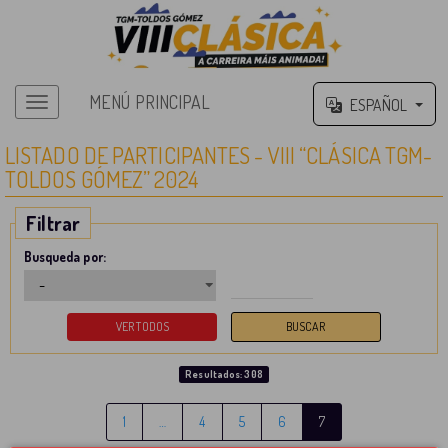
MENÚ PRINCIPAL
ESPAÑOL
Menú principal
LISTADO DE PARTICIPANTES - VIII “CLÁSICA TGM-
TOLDOS GÓMEZ” 2024
Filtrar
Busqueda por:
Resultados: 308
1
…
4
5
6
7