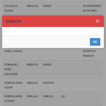
FÉLIX SOLLA,
ABSOLUTA
SENIOR
OS CORREDORES
PALOMA
DO INFERNO
FERNANDEZ
ABSOLUTA
MASTER A
SD COMPOSTELA
ERROR
BLANCO, SILVIA
ATLETISMO
FERNÁNDEZ
ABSOLUTA
MASTER A
C.D. BIOSBARDO
CHIVITE, ENARA
OK
FERNANDEZ
ABSOLUTA
MASTER C
CLUB
GARCIA, MANUEL
DEPORTIVO
PINARIUM
FERNANDEZ
ABSOLUTA
SENIOR
PEREZ,
ALEJANDRO
FERREIRA ANTAS,
ABSOLUTA
MASTER B
VICTOM
FERREIRA ANTAS,
PARELLAS
PAREJAS
EVI
VICTORM