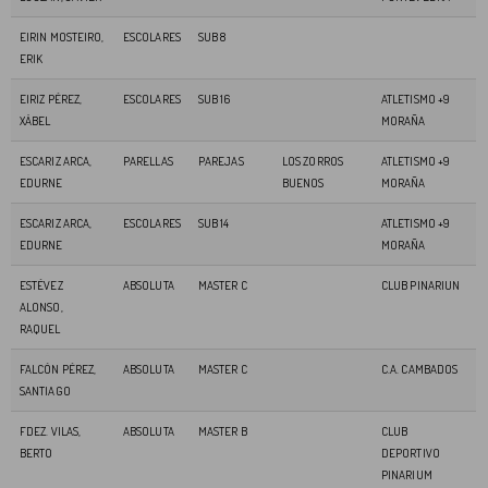
EIRIN MOSTEIRO,
ESCOLARES
SUB 8
ERIK
EIRIZ PÉREZ,
ESCOLARES
SUB 16
ATLETISMO +9
XÁBEL
MORAÑA
ESCARIZ ARCA,
PARELLAS
PAREJAS
LOS ZORROS
ATLETISMO +9
EDURNE
BUENOS
MORAÑA
ESCARIZ ARCA,
ESCOLARES
SUB 14
ATLETISMO +9
EDURNE
MORAÑA
ESTÉVEZ
ABSOLUTA
MASTER C
CLUB PINARIUN
ALONSO,
RAQUEL
FALCÓN PÉREZ,
ABSOLUTA
MASTER C
C.A. CAMBADOS
SANTIAGO
FDEZ. VILAS,
ABSOLUTA
MASTER B
CLUB
BERTO
DEPORTIVO
PINARIUM