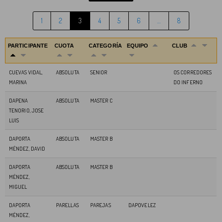
1
2
3
4
5
6
…
8
PARTICIPANTE
CUOTA
CATEGORÍA
EQUIPO
CLUB
CUEVAS VIDAL,
ABSOLUTA
SENIOR
OS CORREDORES
MARINA
DO INFERNO
DAPENA
ABSOLUTA
MASTER C
TENORIO, JOSE
LUIS
DAPORTA
ABSOLUTA
MASTER B
MÉNDEZ, DAVID
DAPORTA
ABSOLUTA
MASTER B
MÉNDEZ,
MIGUEL
DAPORTA
PARELLAS
PAREJAS
DAPOVELEZ
MÉNDEZ,