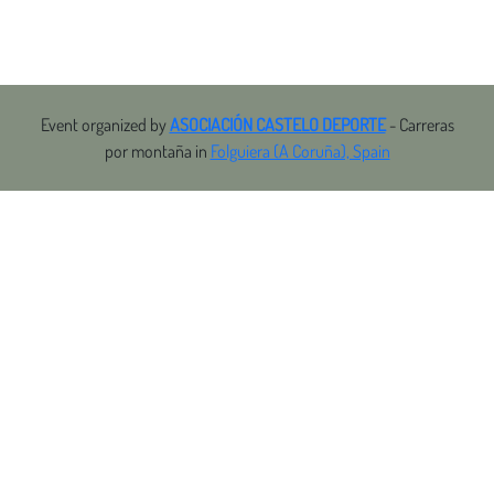
Event organized by
ASOCIACIÓN CASTELO DEPORTE
- Carreras
por montaña in
Folguiera (A Coruña), Spain