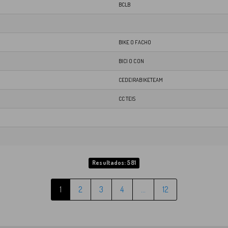
BCLB
BIKE O FACHO
BICI O CON
CEDEIRABIKETEAM
CC TEIS
Resultados: 581
1
2
3
4
…
12