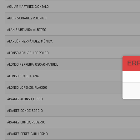
AGUIAR MARTÍNEZ, GONZALO
AGUIN SARTAGES, RODRIGO
ALANÍS ABELAIRA, ALBERTO
ALARCÓN HERNÁNDEZ, MÓNICA
ALONSO ARAÚJO, LEOPOLDO
ER
ALONSO FERREIRA, OSCAR MANUEL
ALONSO FRAGUA, ANA
ALONSO LORENZO, PLÁCIDO
ÁLVAREZ ALONSO, DIEGO
ÁLVAREZ CONDE, SERGIO
ÁLVAREZ LOMBA, ROBERTO
ALVAREZ PEREZ, GUILLERMO