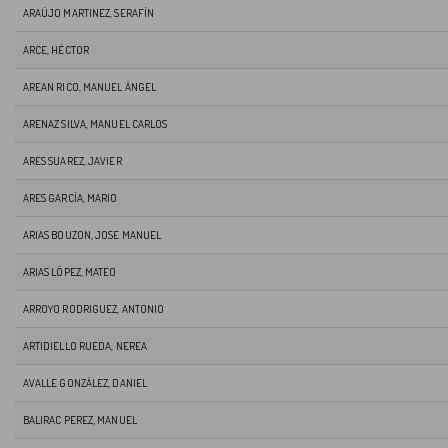
ARAÚJO MARTINEZ, SERAFÍN
ARCE, HÉCTOR
AREAN RICO, MANUEL ÁNGEL
ARENAZ SILVA, MANUEL CARLOS
ARES SUAREZ, JAVIER
ARES GARCÍA, MARIO
ARIAS BOUZON, JOSE MANUEL
ARIAS LÓPEZ, MATEO
ARROYO RODRIGUEZ, ANTONIO
ARTIDIELLO RUEDA, NEREA
AVALLE GONZÁLEZ, DANIEL
BALIRAC PEREZ, MANUEL