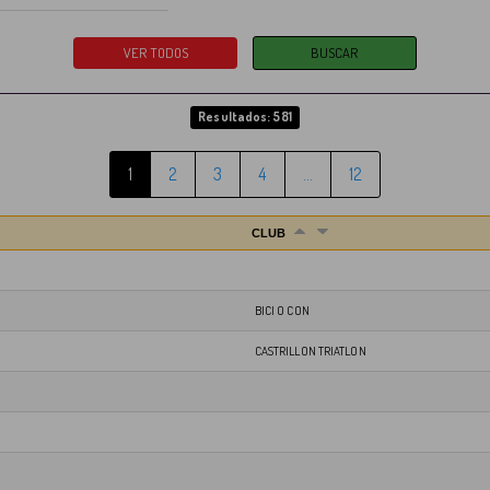
Resultados: 581
1
2
3
4
…
12
CLUB
BICI O CON
CASTRILLON TRIATLON