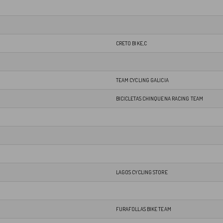
CRETO BIKE,C
TEAM CYCLING GALICIA
BICICLETAS CHINQUENA RACING TEAM
LAGOS CYCLING STORE
FURAFOLLAS BIKE TEAM