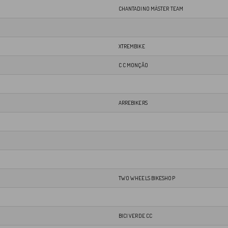
CHANTADINO MÁSTER TEAM
XTREMBIKE
C C MONÇÃO
ARREBIKERS
TWO WHEELS BIKESHOP
BICI VERDE CC