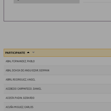
PARTICIPANTE
ABAL FERNANDEZ, PABLO
ABAL OCHOA DE ANGUIOZAR, GERMAN
ABRIL RODRIGUEZ, ANGEL
ACEBEDO CARPINTEEO, DANIEL
ACOSTA PADIN, GERARDO
ACUÑA MIGUEZ, CARLOS