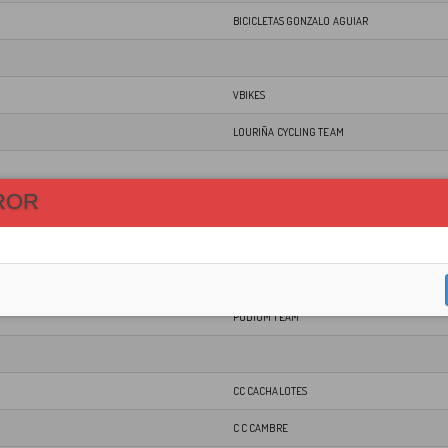
BICICLETAS GONZALO AGUIAR
VBIKES
LOURIÑA CYCLING TEAM
ROR
MÁSTER DA LOURIÑA
PC BICIOSOS RIAS BAIXAA
PODIUM TEAM
CC CACHALOTES
C C CAMBRE