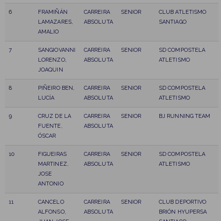
6
FRAMIÑÁN
CARREIRA
SENIOR
CLUB ATLETISMO
LAMAZARES,
ABSOLUTA
SANTIAGO
AMALIO
7
SANGIOVANNI
CARREIRA
SENIOR
SD COMPOSTELA
LORENZO,
ABSOLUTA
ATLETISMO
JOAQUIN
8
PIÑEIRO BEN,
CARREIRA
SENIOR
SD COMPOSTELA
LUCÍA
ABSOLUTA
ATLETISMO
9
CRUZ DE LA
CARREIRA
SENIOR
BJ RUNNING TEAM
FUENTE,
ABSOLUTA
ÓSCAR
10
FIGUEIRAS
CARREIRA
SENIOR
SD COMPOSTELA
MARTINEZ,
ABSOLUTA
ATLETISMO
JOSE
ANTONIO
11
CANCELO
CARREIRA
SENIOR
CLUB DEPORTIVO
ALFONSO,
ABSOLUTA
BRIÓN HYUPERSA