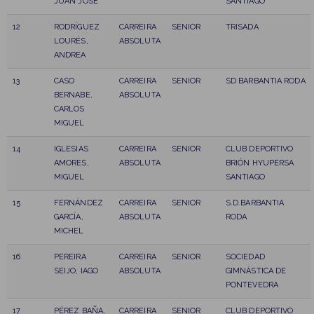
JUAN JOSE
SANTIAGO
12
RODRÍGUEZ
CARREIRA
SENIOR
TRISADA
LOURÉS,
ABSOLUTA
ANDREA
13
CASO
CARREIRA
SENIOR
SD BARBANTIA RODA
BERNABE,
ABSOLUTA
CARLOS
MIGUEL
14
IGLESIAS
CARREIRA
SENIOR
CLUB DEPORTIVO
AMORES,
ABSOLUTA
BRIÓN HYUPERSA
MIGUEL
SANTIAGO
15
FERNÁNDEZ
CARREIRA
SENIOR
S.D.BARBANTIA
GARCÍA,
ABSOLUTA
RODA
MICHEL
16
PEREIRA
CARREIRA
SENIOR
SOCIEDAD
SEIJO, IAGO
ABSOLUTA
GIMNÁSTICA DE
PONTEVEDRA
17
PÉREZ BAÑA,
CARREIRA
SENIOR
CLUB DEPORTIVO