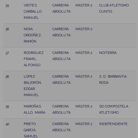
35
VIEITES
CARREIRA
MÁSTER 2
CLUB ATLETISMO
CARBALLO,
ABSOLUTA
CUNTIS
MANUEL
36
NOYA
CARREIRA
MÁSTER 2
ORDÓÑEZ,
ABSOLUTA
RAMÓN
37
RODRIGUEZ
CARREIRA
MÁSTER 2
NOITEBRA
FRAMIL,
ABSOLUTA
ALFONSO
38
LÓPEZ
CARREIRA
MÁSTER 2
S. D. BARBANTIA
BALEIRÓN,
ABSOLUTA
RODA
EDGAR
MANUEL
39
MAROÑAS
CARREIRA
MÁSTER 2
SD COMPOSTELA
ALLO, MARÍA
ABSOLUTA
ATLETISMO
40
PRIETO
CARREIRA
MÁSTER 2
INDEPENDIENTE
GARCÍA,
ABSOLUTA
SAMUEL