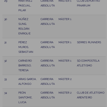
29
MARTINEZ
CARREIRA
MÁSTER 1
CLUB DEPORTIVO
PASCUAL,
ABSOLUTA
PINARIUM
PILAR
30
NÚÑEZ
CARREIRA
MÁSTER 1
SUNG,
ABSOLUTA
ROLDÁN
ENRIQUE
31
PÉREZ
CARREIRA
MÁSTER 1
SERRES RUNNERS
MUROS,
ABSOLUTA
SEBASTIAN
32
CARNEIRO
CARREIRA
MÁSTER 1
SD COMPOSTELA
BARROSO,
ABSOLUTA
ATLETISMO
TERESA
33
ARIAS GARCIA,
CARREIRA
MÁSTER 2
ALFONSO
ABSOLUTA
34
PEÓN
CARREIRA
MÁSTER 2
CLUB DE ATLETISMO
SANTOME,
ABSOLUTA
ARENTEIRO
LUCIA