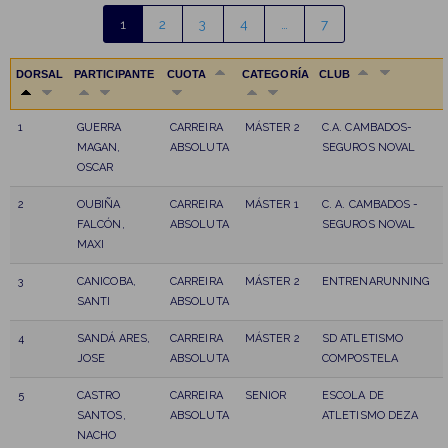
1
2
3
4
…
7
DORSAL
PARTICIPANTE
CUOTA
CATEGORÍA
CLUB
1
GUERRA
CARREIRA
MÁSTER 2
C.A. CAMBADOS-
MAGAN,
ABSOLUTA
SEGUROS NOVAL
OSCAR
2
OUBIÑA
CARREIRA
MÁSTER 1
C. A. CAMBADOS -
FALCÓN,
ABSOLUTA
SEGUROS NOVAL
MAXI
3
CANICOBA,
CARREIRA
MÁSTER 2
ENTRENARUNNING
SANTI
ABSOLUTA
4
SANDÁ ARES,
CARREIRA
MÁSTER 2
SD ATLETISMO
JOSE
ABSOLUTA
COMPOSTELA
5
CASTRO
CARREIRA
SENIOR
ESCOLA DE
SANTOS,
ABSOLUTA
ATLETISMO DEZA
NACHO