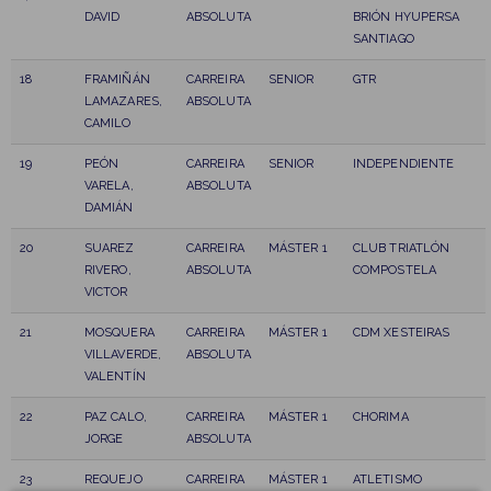
DAVID
ABSOLUTA
BRIÓN HYUPERSA
SANTIAGO
18
FRAMIÑÁN
CARREIRA
SENIOR
GTR
LAMAZARES,
ABSOLUTA
CAMILO
19
PEÓN
CARREIRA
SENIOR
INDEPENDIENTE
VARELA,
ABSOLUTA
DAMIÁN
20
SUAREZ
CARREIRA
MÁSTER 1
CLUB TRIATLÓN
RIVERO,
ABSOLUTA
COMPOSTELA
VICTOR
21
MOSQUERA
CARREIRA
MÁSTER 1
CDM XESTEIRAS
VILLAVERDE,
ABSOLUTA
VALENTÍN
22
PAZ CALO,
CARREIRA
MÁSTER 1
CHORIMA
JORGE
ABSOLUTA
23
REQUEJO
CARREIRA
MÁSTER 1
ATLETISMO