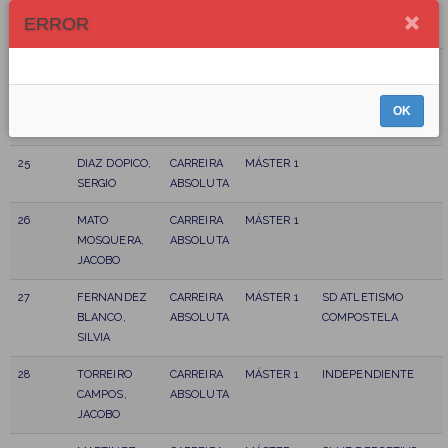
REQUEIJO,
ABSOLUTA
ARENTEIRO
ERROR
SERGIO
24
FERNÁNDEZ
CARREIRA
MÁSTER 1
INDEPENDIENTE
CARRILLO,
ABSOLUTA
JOSÉ
OK
MANUEL
25
DIAZ DOPICO,
CARREIRA
MÁSTER 1
SERGIO
ABSOLUTA
26
MATO
CARREIRA
MÁSTER 1
MOSQUERA,
ABSOLUTA
JACOBO
27
FERNANDEZ
CARREIRA
MÁSTER 1
SD ATLETISMO
BLANCO,
ABSOLUTA
COMPOSTELA
SILVIA
28
TORREIRO
CARREIRA
MÁSTER 1
INDEPENDIENTE
CAMPOS,
ABSOLUTA
JACOBO