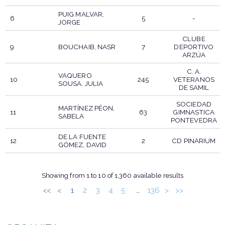
PUIG MALVAR,
6
5
-
JORGE
CLUBE
9
BOUCHAIB, NASR
7
DEPORTIVO
ARZÚA
C. A.
VAQUERO
10
245
VETERANOS
SOUSA, JULIA
DE SAMIL
SOCIEDAD
MARTÍNEZ PÉON,
11
63
GIMNASTICA
SABELA
PONTEVEDRA
DE LA FUENTE
12
2
CD PINARIUM
GÓMEZ, DAVID
DORSAL
PARTICIPANTE
PTO
CLUB
Showing from 1 to 10 of 1,360 available results
<<
<
1
2
3
4
5
136
>
>>
…