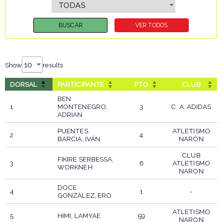
Show
results
DORSAL
PARTICIPANTE
PTO
CLUB
BEN
1
MONTENEGRO,
3
C. A. ADIDAS
ADRIAN
PUENTES
ATLETISMO
2
4
BARCIA, IVÁN
NARÓN
CLUB
FIKIRE SERBESSA,
3
6
ATLETISMO
WORKNEH
NARON
DOCE
4
1
-
GONZÁLEZ, ERO
ATLETISMO
5
HIMI, LAMYAE
59
NARON