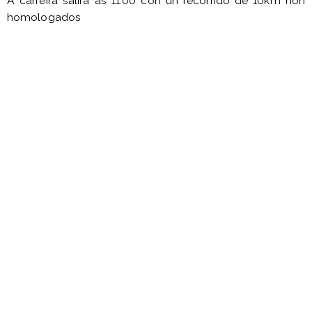
A carreira salira as 11.00 con un recorrido de 10km non
homologados