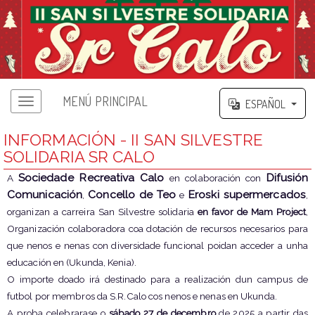
MENÚ PRINCIPAL
ESPAÑOL
INFORMACIÓN - II SAN SILVESTRE
SOLIDARIA SR CALO
Sociedade Recreativa Calo
Difusión
A
en colaboración con
Comunicación
Concello de Teo
Eroski supermercados
,
e
,
organizan a carreira San Silvestre solidaria
en favor de Mam Project
,
Organización colaboradora coa dotación de recursos necesarios para
que nenos e nenas con diversidade funcional poidan acceder a unha
educación en (Ukunda, Kenia).
O importe doado irá destinado para a realización dun campus de
futbol por membros da S.R.Calo cos nenos e nenas en Ukunda.
A proba celebrarase o
sábado 27
de decembro
de 2025 a partir das