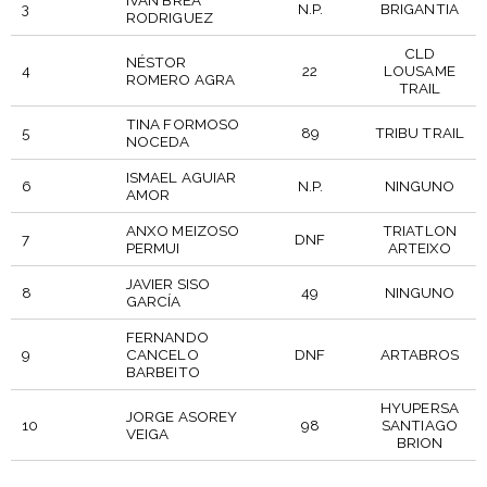
IVÁN BREA
3
N.P.
BRIGANTIA
RODRIGUEZ
CLD
NÉSTOR
4
22
LOUSAME
ROMERO AGRA
TRAIL
TINA FORMOSO
5
89
TRIBU TRAIL
NOCEDA
ISMAEL AGUIAR
6
N.P.
NINGUNO
AMOR
ANXO MEIZOSO
TRIATLON
7
DNF
PERMUI
ARTEIXO
JAVIER SISO
8
49
NINGUNO
GARCÍA
FERNANDO
9
CANCELO
DNF
ARTABROS
BARBEITO
HYUPERSA
JORGE ASOREY
10
98
SANTIAGO
VEIGA
BRION
DORSAL
PARTICIPANTE
PTO
EQUIPO