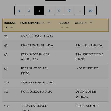
1
2
3
4
5
6
…
10
DORSAL
PARTICIPANTE
CUOTA
CLUB
96
GARCÍA NUÑEZ, JESÚS
97
DÍAZ SEOANE, QUIRINA
A.M.E BESTARRUZA
98
FERNANDEZ RAMOS,
TRAILEROS TOXOS E
ALEJANDRO
BIRRAS
99
RODRIGUEZ BELLO,
INDEPENDIENTE
DIEGO
100
SÁNCHEZ PIÑERO, JOEL
101
NOVO QUIZA, NATALIA
OS CORZOS DE
ORTEGAL
102
TERÁN BAAMONDE,
INDEPENDIENTE
JAVIER