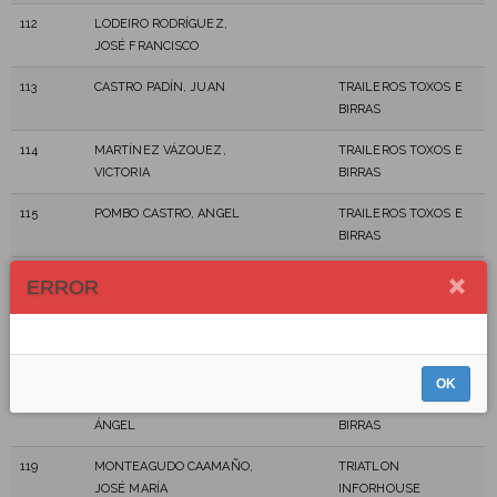
112
LODEIRO RODRÍGUEZ,
JOSÉ FRANCISCO
113
CASTRO PADÍN, JUAN
TRAILEROS TOXOS E
BIRRAS
114
MARTÍNEZ VÁZQUEZ,
TRAILEROS TOXOS E
VICTORIA
BIRRAS
115
POMBO CASTRO, ANGEL
TRAILEROS TOXOS E
BIRRAS
116
GÓMEZ BARRAL,
ERROR
GONZALO
117
FERNANDEZ DEL RIO,
INDEPENDIENTE
IAGO
OK
118
CAO DE LA SIERRA, JAIME
TRAILEROS TOXOS E
ÁNGEL
BIRRAS
119
MONTEAGUDO CAAMAÑO,
TRIATLON
JOSÉ MARÍA
INFORHOUSE