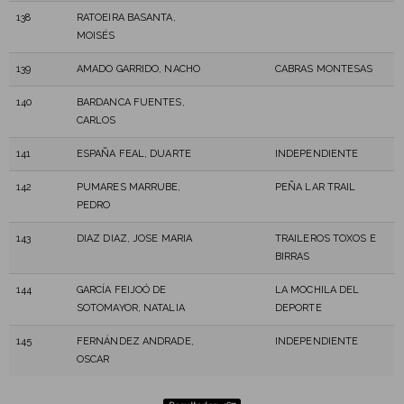
138
RATOEIRA BASANTA,
MOISÉS
139
AMADO GARRIDO, NACHO
CABRAS MONTESAS
140
BARDANCA FUENTES,
CARLOS
141
ESPAÑA FEAL, DUARTE
INDEPENDIENTE
142
PUMARES MARRUBE,
PEÑA LAR TRAIL
PEDRO
143
DIAZ DIAZ, JOSE MARIA
TRAILEROS TOXOS E
BIRRAS
144
GARCÍA FEIJOÓ DE
LA MOCHILA DEL
SOTOMAYOR, NATALIA
DEPORTE
145
FERNÁNDEZ ANDRADE,
INDEPENDIENTE
OSCAR