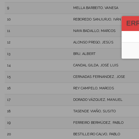
9
MELLA BARBEITO, VANESA
10
REBOREDO SANJURJO, IVÁN
ER
11
NAYA BADALLO, MARCOS
12
ALONSO PREGO, JESÚS
13
BRU, ALBERT
14
CANDAL GILDA, JOSÉ LUIS
15
CERNADAS FERNANDEZ, JOSE
16
REY CAMPELO, MARCOS
17
DORADO VÁZQUEZ, MANUEL
18
TASENDE VIAÑO, SUSITO
19
FERREIRO BERMÚDEZ, PABLO
20
BESTILLEIRO CALVO, PABLO