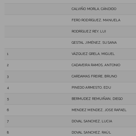
CALVIÑO MORLA, CÁNDIDO
FERO RODRÍGUEZ, MANUELA
RODRÍGUEZ REY, LUI
GESTAL JIMÉNEZ, SUSANA
1
VÁZQUEZ GRELA, MIGUEL
2
CADAVEIRA RAMOS, ANTONIO
3
CARDAMAS FREIRE, BRUNO
4
PINEDO ARMESTO, EDU
5
BERMUDEZ REMUIÑAN, DIEGO
6
MENDEZ MENDEZ, JOSE RAFAEL
7
DOVAL SANCHEZ, LUCIA
8
DOVAL SANCHEZ, RAÚL