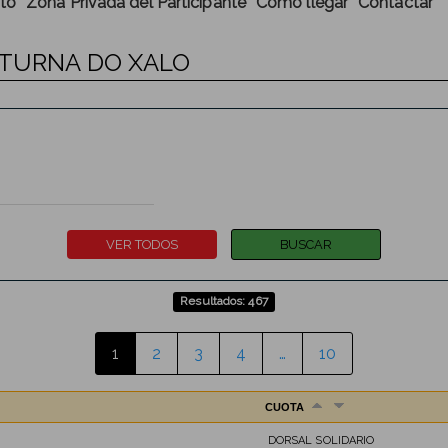
to
Zona Privada del Participante
Cómo llegar
Contactar
OCTURNA DO XALO
Resultados: 467
1
2
3
4
…
10
CUOTA
DORSAL SOLIDARIO