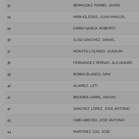
33
BERMÚDEZ POMBO, JAVIER
34
MIRA IGLESIAS, JUAN MANUEL
35
CARRO GARCIA, ROBERTO
36
SUSO SÁNCHEZ, DANIEL
37
MONTES LOURIDO, JOAQUIN
38
FERNÁNDEZ PERNAS, ALEJANDRO
39
ROIBÁS BLANCO, IVÁN
40
ALVAREZ, LETI
41
BECERRA CARRIL, NACHO
42
SANCHEZ LÓPEZ, JOSE ANTONIO
43
CABO AREOSO, JOSE ANTONIO
44
MARTINEZ ZAS, JOSE