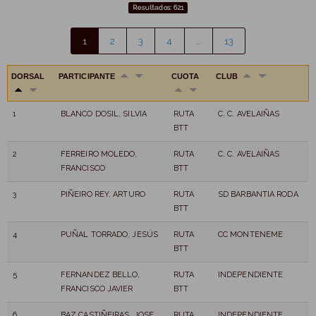
Resultados: 621
1
2
3
4
…
13
DORSAL
PARTICIPANTE
CUOTA
CLUB
1
BLANCO DOSIL, SILVIA
RUTA
C. C. AVELAIÑAS
BTT
2
FERREIRO MOLEDO,
RUTA
C. C. AVELAIÑAS
FRANCISCO
BTT
3
PIÑEIRO REY, ARTURO
RUTA
SD BARBANTIA RODA
BTT
4
PUÑAL TORRADO, JESÚS
RUTA
CC MONTENEME
BTT
5
FERNANDEZ BELLO,
RUTA
INDEPENDIENTE
FRANCISCO JAVIER
BTT
6
BAZ CASTIÑEIRAS, JOSE
RUTA
INDEPENDIENTE