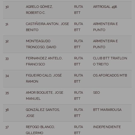
30
AGRELO GÓMEZ,
RUTA
ARTROGAL 498
ROBERTO C.
BTT
31
CASTIÑEIRA ANTON, JOSE
RUTA
ARMENTEIRA E
BENITO
BTT
PUNTO
32
MONTEAGUDO
RUTA
ARMENTEIRA E
TRONCOSO, DAVID
BTT
PUNTO
33
FERNANDEZ ANTELO,
RUTA
CLUB BTT TRIATLON
FRANCISCO
BTT
O TREITO
34
FIGUEIRO CALO, JOSÉ
RUTA
OS AFORCADOS MTB
RAMON
BTT
35
AMOR BOQUETE, JOSE
RUTA
SEO
MANUEL
BTT
36
GONZÁLEZ SANTOS,
RUTA
BTT MARAROUSA
JOSE
BTT
37
REFOGO BLANCO,
RUTA
INDEPENDIENTE
GILLERMO
BTT