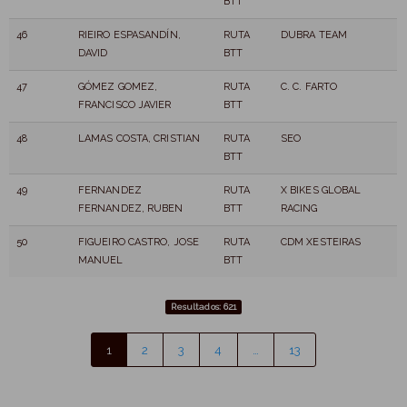
BTT
46
RIEIRO ESPASANDÍN,
RUTA
DUBRA TEAM
DAVID
BTT
47
GÓMEZ GOMEZ,
RUTA
C. C. FARTO
FRANCISCO JAVIER
BTT
48
LAMAS COSTA, CRISTIAN
RUTA
SEO
BTT
49
FERNANDEZ
RUTA
X BIKES GLOBAL
FERNANDEZ, RUBEN
BTT
RACING
50
FIGUEIRO CASTRO, JOSE
RUTA
CDM XESTEIRAS
MANUEL
BTT
Resultados: 621
1
2
3
4
…
13