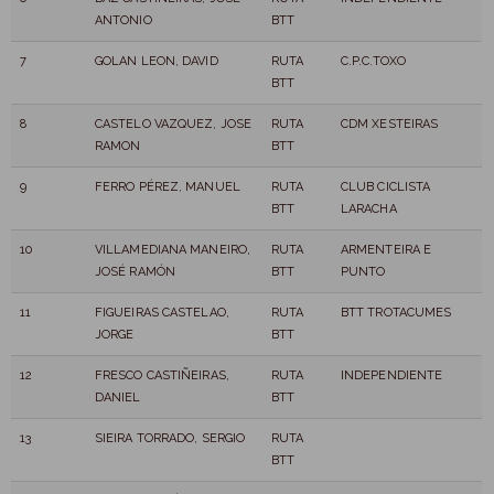
ANTONIO
BTT
7
GOLAN LEON, DAVID
RUTA
C.P.C.TOXO
BTT
8
CASTELO VAZQUEZ, JOSE
RUTA
CDM XESTEIRAS
RAMON
BTT
9
FERRO PÉREZ, MANUEL
RUTA
CLUB CICLISTA
BTT
LARACHA
10
VILLAMEDIANA MANEIRO,
RUTA
ARMENTEIRA E
JOSÉ RAMÓN
BTT
PUNTO
11
FIGUEIRAS CASTELAO,
RUTA
BTT TROTACUMES
JORGE
BTT
12
FRESCO CASTIÑEIRAS,
RUTA
INDEPENDIENTE
DANIEL
BTT
13
SIEIRA TORRADO, SERGIO
RUTA
BTT