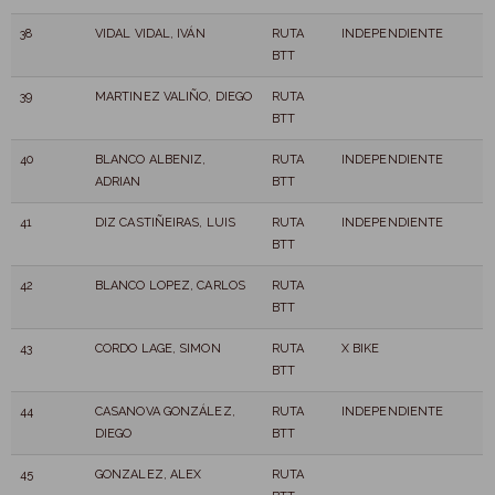
38
VIDAL VIDAL, IVÁN
RUTA
INDEPENDIENTE
BTT
39
MARTINEZ VALIÑO, DIEGO
RUTA
BTT
40
BLANCO ALBENIZ,
RUTA
INDEPENDIENTE
ADRIAN
BTT
41
DIZ CASTIÑEIRAS, LUIS
RUTA
INDEPENDIENTE
BTT
42
BLANCO LOPEZ, CARLOS
RUTA
BTT
43
CORDO LAGE, SIMON
RUTA
X BIKE
BTT
44
CASANOVA GONZÁLEZ,
RUTA
INDEPENDIENTE
DIEGO
BTT
45
GONZALEZ, ALEX
RUTA