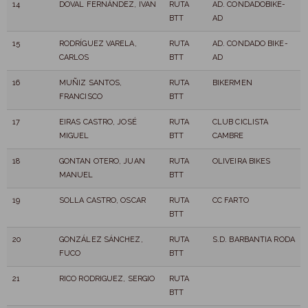
14
DOVAL FERNÁNDEZ, IVAN
RUTA
AD. CONDADOBIKE-
BTT
AD
15
RODRÍGUEZ VARELA,
RUTA
AD. CONDADO BIKE-
CARLOS
BTT
AD
16
MUÑIZ SANTOS,
RUTA
BIKERMEN
FRANCISCO
BTT
17
EIRAS CASTRO, JOSÉ
RUTA
CLUB CICLISTA
MIGUEL
BTT
CAMBRE
18
GONTAN OTERO, JUAN
RUTA
OLIVEIRA BIKES
MANUEL
BTT
19
SOLLA CASTRO, OSCAR
RUTA
CC FARTO
BTT
20
GONZÁLEZ SÁNCHEZ,
RUTA
S.D. BARBANTIA RODA
FUCO
BTT
21
RICO RODRIGUEZ, SERGIO
RUTA
BTT