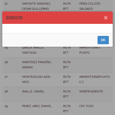
22
DAFONTE SANCHEZ,
RUTA
PEÑA CICLISTA
CESAR GUILLERMO
BTT
SALGADO
ERROR
23
GARCÍA PIÑEIRO, CRISTIAN
RUTA
BTT
24
CALVIÑO SEOANE, JOSE
RUTA
SEO
MANUEL
BTT
OK
25
GARCÍA VARELA,
RUTA
ARMENTEIRA E
SANTIAGO
BTT
PUNTO
26
MARTÍNEZ FANDIÑO,
RUTA
ADRIAN
BTT
27
MONTEAGUDO AIDO,
RUTA
ARMENTEIRAEPUNTO
NICO
BTT
C.C
28
AVALLE, DANIEL
RUTA
INDEPENDIENTE
BTT
29
PEREZ ARES, DANIEL
RUTA
CPC TOXO
BTT