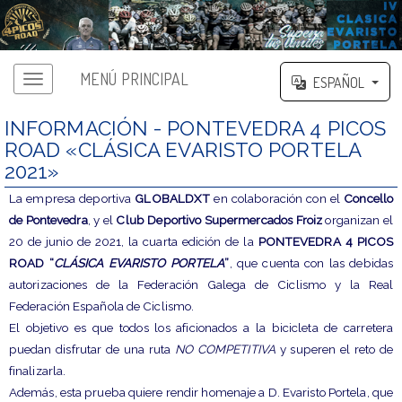
MENÚ PRINCIPAL
ESPAÑOL
INFORMACIÓN - PONTEVEDRA 4 PICOS
ROAD «CLÁSICA EVARISTO PORTELA
2021»
La empresa deportiva
GLOBALDXT
en colaboración con el
Concello
de Pontevedra
, y el
Club Deportivo Supermercados Froiz
organizan el
20 de junio de 2021, la cuarta edición de la
PONTEVEDRA 4 PICOS
ROAD “
CLÁSICA EVARISTO PORTELA
”
, que cuenta con las debidas
autorizaciones de la Federación Galega de Ciclismo y la Real
Federación Española de Ciclismo.
El objetivo es que todos los aficionados a la bicicleta de carretera
puedan disfrutar de una ruta
NO COMPETITIVA
y superen el reto de
finalizarla.
Además, esta prueba quiere rendir homenaje a D. Evaristo Portela, que