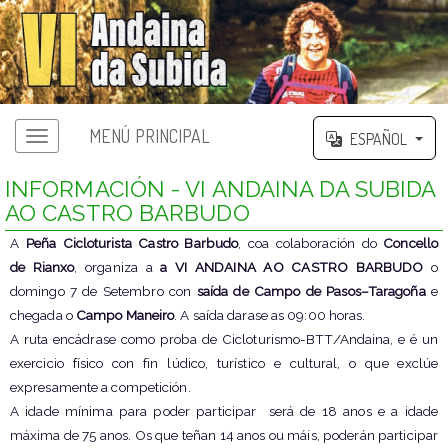
MENÚ PRINCIPAL
ESPAÑOL
Menú principal
INFORMACIÓN - VI ANDAINA DA SUBIDA
AO CASTRO BARBUDO
A
Peña Cicloturista Castro Barbudo
, coa colaboración do
Concello
de Rianxo
, organiza a
a VI ANDAINA AO CASTRO BARBUDO
o
domingo 7 de Setembro con
saída de Campo de Pasos–Taragoña
e
chegada o
Campo Maneiro
. A saída darase as 09:00 horas.
A ruta encádrase como proba de Cicloturismo-BTT/Andaina, e é un
exercicio físico con fin lúdico, turístico e cultural, o que exclúe
expresamente a competición.
A idade mínima para poder participar será de 18 anos e a idade
máxima de 75 anos. Os que teñan 14 anos ou máis, poderán participar