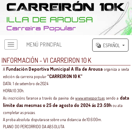
MENÚ PRINCIPAL
ESPAÑOL
Menú principal
INFORMACIÓN - VI CARREIRON 10 K
Fundación Deportiva Municipal A Illa de Arousa
A
organiza a sexta
“CARREIRON 10 K”
edición da carreira popular
DATA: 1 de setembro de 2024
HORA:10:30h.
data
As inscricións faranse a través da paxina de
www.emesports.es
sendo a
límite das mesmas o 25 de agosto do 2024 ás 23:59h
ou ata
completar as prazas.
A proba absoluta disputarase sobre una distancia de 10.600m.
PLANO DO PERCORRIDO DA ABSOLUTA