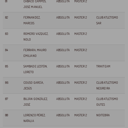
81
CABACO CAMPOS,
ABSOLUTA
MASTER 2
JOSÉ MANUEL
82
FERNANDEZ,
ABSOLUTA
MASTER 2
CLUB ATLETISMO
MARCOS
SAR
83
ROMERO VAZQUEZ,
ABSOLUTA
MASTER 2
NOLO
84
FERRARA, MAURO
ABSOLUTA
MASTER 2
EMILIANO
85
SAMBADE LESTÓN,
ABSOLUTA
MASTER 2
TRIKITEAM
LORETO
86
COUSO GARCÍA,
ABSOLUTA
MASTER 2
CLUB ATLETISMO
JESÚS
NEGREIRA
87
BUJÁN GONZÁLEZ,
ABSOLUTA
MASTER 2
CLUB ATLETISMO
JOSÉ
OUTES
88
LORENZO PÉREZ,
ABSOLUTA
MASTER 2
NOITEBRA
NATALIA