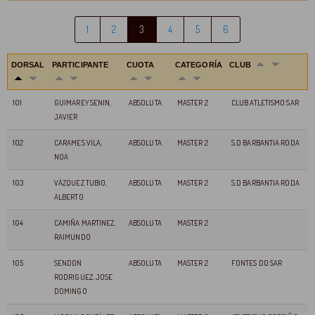
1
2
3
4
5
6
DORSAL
PARTICIPANTE
CUOTA
CATEGORÍA
CLUB
101
GUIMAREY SENIN,
ABSOLUTA
MASTER 2
CLUB ATLETISMO SAR
JAVIER
102
CARAMES VILA,
ABSOLUTA
MASTER 2
S.D BARBANTIA RODA
NOA
103
VÁZQUEZ TUBIO,
ABSOLUTA
MASTER 2
S.D BARBANTIA RODA
ALBERTO
104
CAMIÑA MARTINEZ,
ABSOLUTA
MASTER 2
RAIMUNDO
105
SENDON
ABSOLUTA
MASTER 2
FONTES DO SAR
RODRIGUEZ, JOSE
DOMINGO