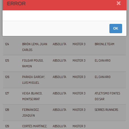
CHEMA
VILAGARCÍA
ERROR
122
ARES FONTENLA,
ABSOLUTA
MASTER 3
RAFAEL
123
NAVARRO ANTON,
ABSOLUTA
MASTER 3
S.D BARBANTIA RODA
OK
JOSE
124
BRIÓN LEMA, JUAN
ABSOLUTA
MASTER 3
BRIONLE TEAM
CARLOS
125
FOLGAR POUSO,
ABSOLUTA
MASTER 3
EL CANARIO
RAMON
126
PARADA GARCIAº,
ABSOLUTA
MASTER 3
EL CANARIO
LUIS MIGUEL
127
VEIGA BLANCO,
ABSOLUTA
MASTER 3
ATLETISMO FONTES
MONTSERRAT
DO SAR
128
FERNÁNDEZ,
ABSOLUTA
MASTER 3
SERRES RUNNERS
JOAQUÍN
129
CORTÉS MARTÍNEZ,
ABSOLUTA
MASTER 3