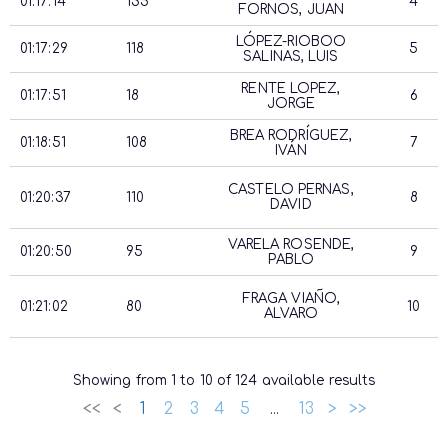
01:17:14
135
4
FORNOS, JUAN
LÓPEZ-RIOBOO
01:17:29
118
5
SALINAS, LUIS
RENTE LOPEZ,
01:17:51
18
6
JORGE
BREA RODRÍGUEZ,
01:18:51
108
7
IVÁN
CASTELO PERNAS,
01:20:37
110
8
DAVID
VARELA ROSENDE,
01:20:50
95
9
PABLO
FRAGA VIAÑO,
01:21:02
80
10
ALVARO
T.OFICIAL
DORSAL
PARTICIPANTE
PTO
Showing from 1 to 10 of 124 available results
<<
<
1
2
3
4
5
13
>
>>
…