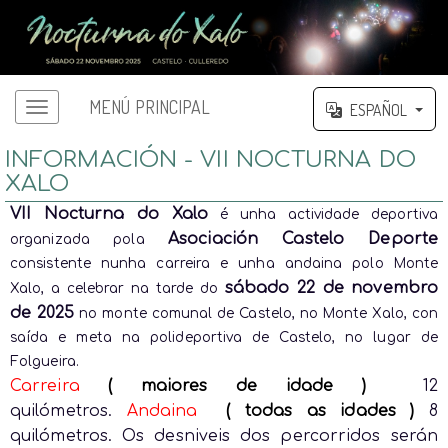
MENÚ PRINCIPAL
ESPAÑOL
Menú principal
INFORMACIÓN - VII NOCTURNA DO
XALO
VII Nocturna do Xalo
é unha actividade deportiva
Asociación Castelo Deporte
organizada pola
consistente nunha carreira e unha andaina polo Monte
sábado 22 de novembro
Xalo, a celebrar na tarde do
de 2025
no monte comunal de Castelo, no Monte Xalo, con
saída e meta na polideportiva de Castelo, no lugar de
Folgueira.
Carreira
( maiores de idade )
12
quilómetros.
Andaina
( todas as idades )
8
quilómetros. Os desniveis dos percorridos serán