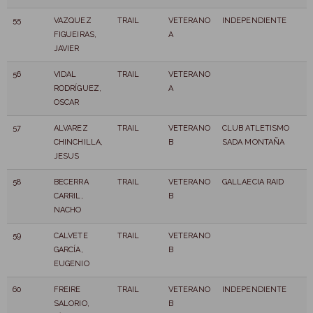
55
VAZQUEZ
TRAIL
VETERANO
INDEPENDIENTE
FIGUEIRAS,
A
JAVIER
56
VIDAL
TRAIL
VETERANO
RODRÍGUEZ,
A
OSCAR
57
ALVAREZ
TRAIL
VETERANO
CLUB ATLETISMO
CHINCHILLA,
B
SADA MONTAÑA
JESUS
58
BECERRA
TRAIL
VETERANO
GALLAECIA RAID
CARRIL,
B
NACHO
59
CALVETE
TRAIL
VETERANO
GARCÍA,
B
EUGENIO
60
FREIRE
TRAIL
VETERANO
INDEPENDIENTE
SALORIO,
B