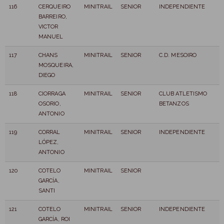
116
CERQUEIRO
MINITRAIL
SENIOR
INDEPENDIENTE
BARREIRO,
VICTOR
MANUEL
117
CHANS
MINITRAIL
SENIOR
C.D. MESOIRO
MOSQUEIRA,
DIEGO
118
CIORRAGA
MINITRAIL
SENIOR
CLUB ATLETISMO
OSORIO,
BETANZOS
ANTONIO
119
CORRAL
MINITRAIL
SENIOR
INDEPENDIENTE
LÓPEZ,
ANTONIO
120
COTELO
MINITRAIL
SENIOR
GARCÍA,
SANTI
121
COTELO
MINITRAIL
SENIOR
INDEPENDIENTE
GARCÍA, ROI