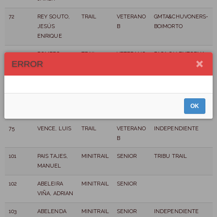
72
REY SOUTO,
TRAIL
VETERANO
GMTA&CHUVONERS-
JESÚS
B
BOIMORTO
ENRIQUE
73
ROMERO
TRAIL
VETERANO
PASA OU ENTORNA
ERROR
BUSTABAD,
B
ANDRÉS
74
TEIJEIRO
TRAIL
VETERANO
CLUB TRIATLÓN
LÓPEZ,
B
CORUÑA-
OK
PABLO
GMTA&CHUVONERS
75
VENCE, LUIS
TRAIL
VETERANO
INDEPENDIENTE
B
101
PAIS TAJES,
MINITRAIL
SENIOR
TRIBU TRAIL
MANUEL
102
ABELEIRA
MINITRAIL
SENIOR
VIÑA, ADRIAN
103
ABELENDA
MINITRAIL
SENIOR
INDEPENDIENTE