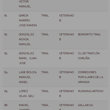
VÍCTOR
MANUEL
61
GARCÍA
TRAIL
VETERANO
MARIÑO,
B
JOSÉ RAMÓN
62
GONZÁLEZ
TRAIL
VETERANO
BOIMORTO TRAIL
NOVOA,
B
MANUEL
63
GONZALEZ
TRAIL
VETERANO
CLUB TRIATLÓN
RAMIL, JUAN
B
CORUÑA
JOSE
64
LAGE BOUZA,
TRAIL
VETERANO
CORREDORES
MANUEL
B
POPULARES DE LA
ANGEL
ARMADA
65
LÓPEZ
TRAIL
VETERANO
RUNNING ARTEIXO
VILAS, GELI
B
66
MACIEL
TRAIL
VETERANO
GALLAECIA