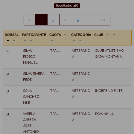
Resultados: 486
1
2
3
4
5
…
10
DORSAL
PARTICIPANTE
CUOTA
CATEGORÍA
CLUB
51
SILVA
TRAIL
VETERANO
CLUB ATLETISMO
RIOBOO,
A
SADA MONTAÑA
MANUEL
52
SILVA RIVERA,
TRAIL
VETERANO
FEDE
A
53
SOLA
TRAIL
VETERANO
INDEPENDIENTE
SANCHEZ,
A
KIKE
54
VARELA
TRAIL
VETERANO
DOWNHILL
CABEZA,
A
JOSÉ
ANTONIO