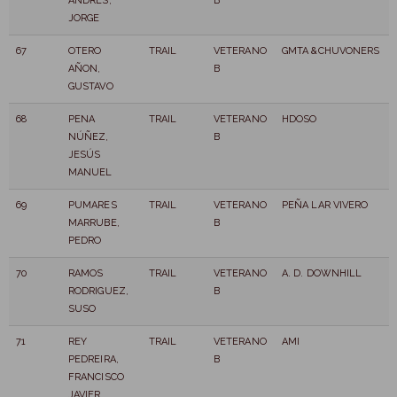
ANDRÉS,
B
JORGE
67
OTERO
TRAIL
VETERANO
GMTA &CHUVONERS
AÑON,
B
GUSTAVO
68
PENA
TRAIL
VETERANO
HDOSO
NÚÑEZ,
B
JESÚS
MANUEL
69
PUMARES
TRAIL
VETERANO
PEÑA LAR VIVERO
MARRUBE,
B
PEDRO
70
RAMOS
TRAIL
VETERANO
A. D. DOWNHILL
RODRIGUEZ,
B
SUSO
71
REY
TRAIL
VETERANO
AMI
PEDREIRA,
B
FRANCISCO
JAVIER