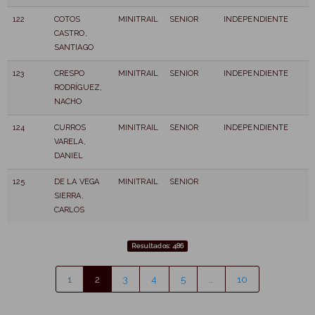
122
COTOS
MINITRAIL
SENIOR
INDEPENDIENTE
CASTRO,
SANTIAGO
123
CRESPO
MINITRAIL
SENIOR
INDEPENDIENTE
RODRÍGUEZ,
NACHO
124
CURROS
MINITRAIL
SENIOR
INDEPENDIENTE
VARELA,
DANIEL
125
DE LA VEGA
MINITRAIL
SENIOR
SIERRA,
CARLOS
Resultados: 486
1
2
3
4
5
…
10