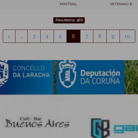
MINITRAIL
VETERANO B
Resultados: 486
1
…
3
4
5
6
7
8
9
10