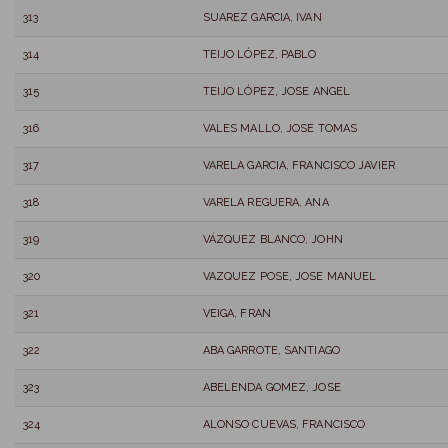
313
SUAREZ GARCIA, IVAN
314
TEIJO LÓPEZ, PABLO
315
TEIJO LÓPEZ, JOSE ANGEL
316
VALES MALLO, JOSE TOMAS
317
VARELA GARCIA, FRANCISCO JAVIER
318
VARELA REGUERA, ANA
319
VÁZQUEZ BLANCO, JOHN
320
VAZQUEZ POSE, JOSE MANUEL
321
VEIGA, FRAN
322
ABA GARROTE, SANTIAGO
323
ABELENDA GOMEZ, JOSE
324
ALONSO CUEVAS, FRANCISCO