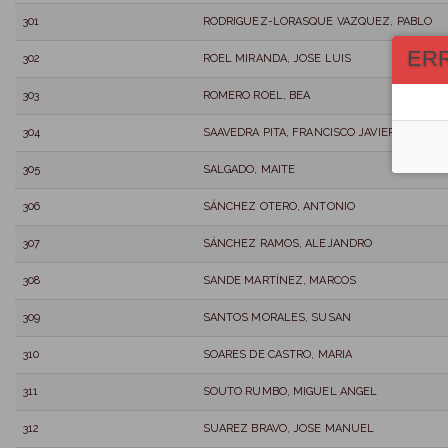
301
RODRIGUEZ-LORASQUE VAZQUEZ, PABLO
ER
302
ROEL MIRANDA, JOSE LUIS
303
ROMERO ROEL, BEA
304
SAAVEDRA PITA, FRANCISCO JAVIER
305
SALGADO, MAITE
306
SÁNCHEZ OTERO, ANTONIO
307
SÁNCHEZ RAMOS, ALEJANDRO
308
SANDE MARTÍNEZ, MARCOS
309
SANTOS MORALES, SUSAN
310
SOARES DE CASTRO, MARIA
311
SOUTO RUMBO, MIGUEL ANGEL
312
SUAREZ BRAVO, JOSE MANUEL