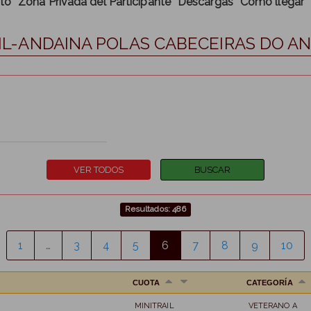
to
Zona Privada del Participante
Descargas
Cómo llegar
RAIL-ANDAINA POLAS CABECEIRAS DO A
Resultados: 486
1
…
3
4
5
6
7
8
9
10
CUOTA
CATEGORÍA
MINITRAIL
VETERANO A