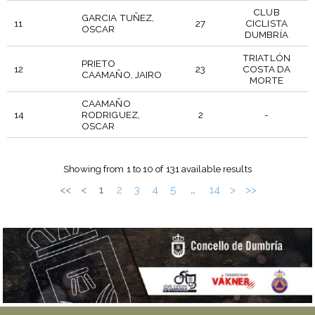
CLUB
GARCIA TUÑEZ,
11
27
CICLISTA
OSCAR
DUMBRÍA
TRIATLÓN
PRIETO
12
23
COSTA DA
CAAMAÑO, JAIRO
MORTE
CAAMAÑO
14
RODRIGUEZ,
2
-
OSCAR
DORSAL
PARTICIPANTE
PTO
CLUB
Showing from 1 to 10 of 131 available results
<<
<
1
2
3
4
5
14
>
>>
…