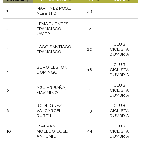
MARTÍNEZ POSE,
1
33
-
ALBERTO
LEMA FUENTES,
2
FRANCISCO
2
-
JAVIER
CLUB
LAGO SANTIAGO,
4
26
CICLISTA
FRANCISCO
DUMBRÍA
CLUB
BEIRO LESTÓN,
5
18
CICLISTA
DOMINGO
DUMBRÍA
CLUB
AGUIAR BAÑA,
6
4
CICLISTA
MAXIMINO
DUMBRÍA
RODRIGUEZ
CLUB
8
VALCARCEL,
13
CICLISTA
RUBÉN
DUMBRÍA
ESPERANTE
CLUB
10
MOLEDO, JOSE
44
CICLISTA
ANTONIO
DUMBRÍA