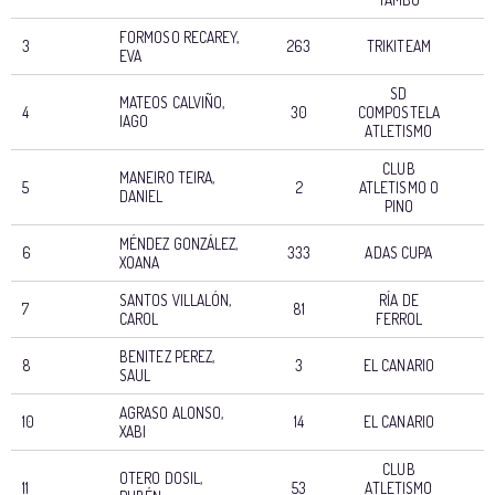
FORMOSO RECAREY,
3
263
TRIKITEAM
0
EVA
SD
MATEOS CALVIÑO,
4
30
COMPOSTELA
0
IAGO
ATLETISMO
CLUB
MANEIRO TEIRA,
5
2
ATLETISMO O
0
DANIEL
PINO
MÉNDEZ GONZÁLEZ,
6
333
ADAS CUPA
XOANA
SANTOS VILLALÓN,
RÍA DE
7
81
0
CAROL
FERROL
BENITEZ PEREZ,
8
3
EL CANARIO
0
SAUL
AGRASO ALONSO,
10
14
EL CANARIO
XABI
CLUB
OTERO DOSIL,
11
53
ATLETISMO