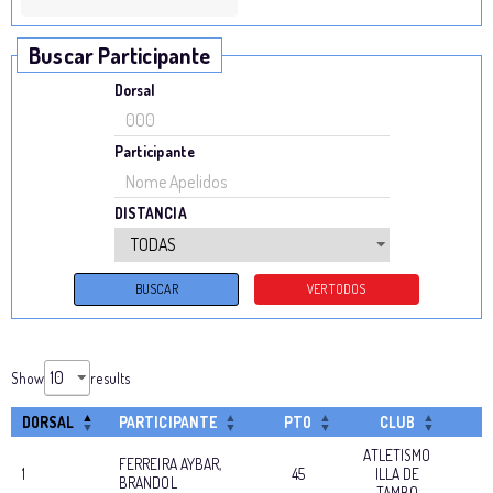
Buscar Participante
Dorsal
Participante
DISTANCIA
Show
results
DORSAL
PARTICIPANTE
PTO
CLUB
T
ATLETISMO
FERREIRA AYBAR,
1
45
ILLA DE
BRANDOL
TAMBO