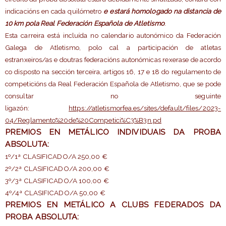
indicacións en cada quilómetro
e estará homologado na distancia de
10 km pola Real Federación Española de Atletismo
.
Esta carreira está incluída no calendario autonómico da Federación
Galega de Atletismo, polo cal a participación de atletas
estranxeiros/as e doutras federacións autonómicas rexerase de acordo
co disposto na sección terceira, artigos 16, 17 e 18 do regulamento de
competicións da Real Federación Española de Atletismo, que se pode
consultar no seguinte
ligazón:
https://atletismorfea.es/sites/default/files/2023-
04/Reglamento%20de%20Competici%C3%B3n.pd
PREMIOS EN METÁLICO INDIVIDUAIS DA PROBA
ABSOLUTA:
1º/1ª CLASIFICADO/A 250,00 €
2º/2ª CLASIFICADO/A 200,00 €
3º/3ª CLASIFICADO/A 100,00 €
4º/4ª CLASIFICADO/A 50,00 €
PREMIOS EN METÁLICO A CLUBS FEDERADOS DA
PROBA ABSOLUTA: