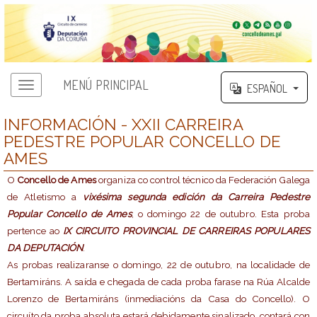
MENÚ PRINCIPAL
ESPAÑOL
INFORMACIÓN - XXII CARREIRA
PEDESTRE POPULAR CONCELLO DE
AMES
O
Concello de Ames
organiza co control técnico da Federación Galega
de Atletismo a
vixésima segunda edición da Carreira Pedestre
Popular Concello de Ames
, o domingo 22 de outubro. Esta proba
pertence ao
IX CIRCUITO PROVINCIAL DE CARREIRAS POPULARES
DA DEPUTACIÓN
.
As probas realizaranse o domingo, 22 de outubro, na localidade de
Bertamiráns. A saída e chegada de cada proba farase na Rúa Alcalde
Lorenzo de Bertamiráns (inmediacións da Casa do Concello). O
circuíto da proba absoluta estará debidamente sinalizado, contará con