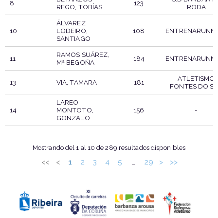
8
123
REGO, TOBÍAS
RODA
ÁLVAREZ
10
LODEIRO,
108
ENTRENARUNN
SANTIAGO
RAMOS SUÁREZ,
11
184
ENTRENARUNN
Mª BEGOÑA
ATLETISMO
13
VIA, TAMARA
181
FONTES DO S
LAREO
14
MONTOTO,
156
-
GONZALO
DORSAL
PARTICIPANTE
PTO
CLUB
Mostrando del 1 al 10 de 289 resultados disponibles
<<
<
1
2
3
4
5
29
>
>>
…