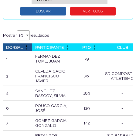
Mostrar
resultados
DORSAL
PARTICIPANTE
PTO
CLUB
FERNANDEZ
1
79
-
TOME, JUAN
CEPEDA GACIO,
SD COMPOSTE
3
FRANCISCO
76
ATLETISMO
JAVIER
SÁNCHEZ
4
189
-
BASCOY, SILVIA
POUSO GARCIA,
6
129
-
JOSÉ
GOMEZ GARCIA,
7
142
-
GONZALO
BETANZOS
S.D BARBANTI