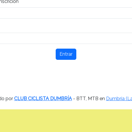
nscrición
Entrar
do por
CLUB CICLISTA DUMBRÍA
- BTT, MTB en
Dumbría (La