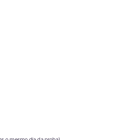
óns o mesmo día da proba).