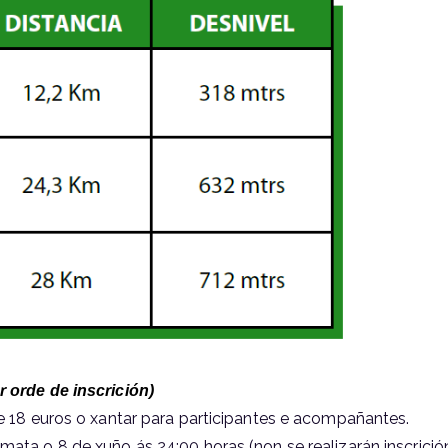
r orde de inscrición)
il e 18 euros o xantar para participantes e acompañantes.
ata o 8 de xuño ás 24:00 horas (non se realizarán inscrici