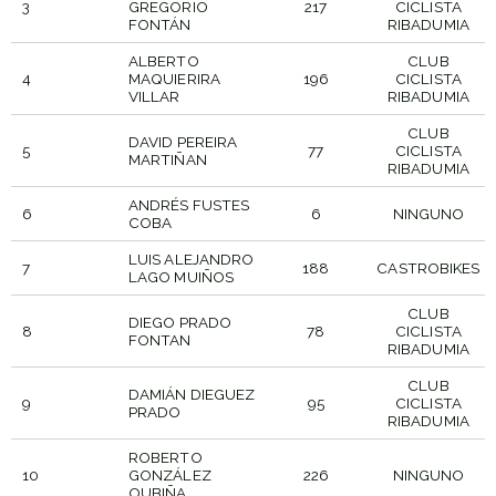
3
GREGORIO
217
CICLISTA
FONTÁN
RIBADUMIA
ALBERTO
CLUB
4
MAQUIERIRA
196
CICLISTA
VILLAR
RIBADUMIA
CLUB
DAVID PEREIRA
5
77
CICLISTA
MARTIÑAN
RIBADUMIA
ANDRÉS FUSTES
6
6
NINGUNO
COBA
LUIS ALEJANDRO
7
188
CASTROBIKES
LAGO MUIÑOS
CLUB
DIEGO PRADO
8
78
CICLISTA
FONTAN
RIBADUMIA
CLUB
DAMIÁN DIEGUEZ
9
95
CICLISTA
PRADO
RIBADUMIA
ROBERTO
10
GONZÁLEZ
226
NINGUNO
OUBIÑA