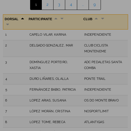
1
2
3
4
…
9
DORSAL
PARTICIPANTE
CLUB
1
CAPELO VILAR, KARINA
INDEPENDIENTE
2
DELGADO GONZALEZ, MAR
CLUB CICLISTA
MONTENEME
3
DOMÍNGUEZ PORTEIRO,
ADC PEDALETAS SANTA
XASTIA
COMBA
4
DURO LIÑARES, OLALLA
PONTE TRAIL
5
FERNÁNDEZ BABIO, PATRICIA
INDEPENDIENTE
6
LOPEZ ARIAS, SUSANA
OS DO MONTE BRAVO
7
LÓPEZ MORÁN, CRISTINA
NOSPORTLIMIT
8
LOPEZ TOME, REBECA
ATLANTIGAS