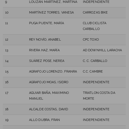
9
LOUZÁN MARTÍNEZ, MARTINA
INDEPENDIENTE
10
MARTÍNEZ TORRES, VANESA
CARROZAS BIKE
11
PUGA PUENTE, MARÍA
CLUB CICLISTA
CARBALLO
12
REY NOVÍO, ANABEL
CPC TOXO
13
RIVERA HAZ, MARÍA
AD DOWNHILL LARACHA
14
SUÁREZ POSE, NEREA
C. C. CARBALLO
15
AGRAFOJO LORENZO, FRANRA
C.C. CAMBRE
16
AGRAFOJO MOAS, ISIDRO
INDEPENDIENTE
17
AGUIAR BAÑA, MAXIMINO
TRIATLON COSTA DA
MANUEL
MORTE
18
ALCALDE COSTAS, DAVID
INDEPENDIENTE
19
ALLO DUBRA, FRAN
INDEPENDIENTE