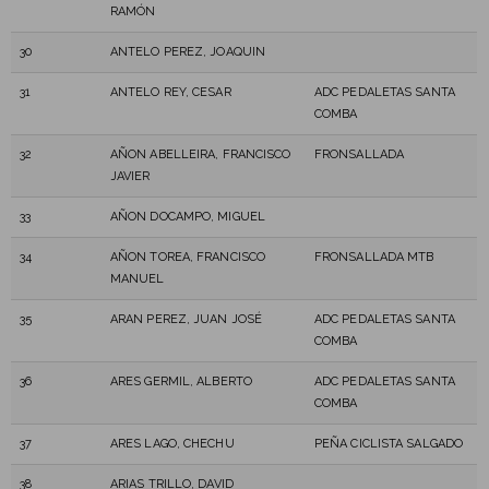
RAMÓN
30
ANTELO PEREZ, JOAQUIN
31
ANTELO REY, CESAR
ADC PEDALETAS SANTA
COMBA
32
AÑON ABELLEIRA, FRANCISCO
FRONSALLADA
JAVIER
33
AÑON DOCAMPO, MIGUEL
34
AÑON TOREA, FRANCISCO
FRONSALLADA MTB
MANUEL
35
ARAN PEREZ, JUAN JOSÉ
ADC PEDALETAS SANTA
COMBA
36
ARES GERMIL, ALBERTO
ADC PEDALETAS SANTA
COMBA
37
ARES LAGO, CHECHU
PEÑA CICLISTA SALGADO
38
ARIAS TRILLO, DAVID