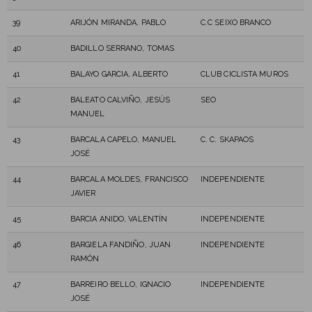
39
ARIJÓN MIRANDA, PABLO
C.C SEIXO BRANCO
40
BADILLO SERRANO, TOMAS
41
BALAYO GARCIA, ALBERTO
CLUB CICLISTA MUROS
42
BALEATO CALVIÑO, JESÚS
SEO
MANUEL
43
BARCALA CAPELO, MANUEL
C. C. SKAPAOS
JOSÉ
44
BARCALA MOLDES, FRANCISCO
INDEPENDIENTE
JAVIER
45
BARCIA ANIDO, VALENTÍN
INDEPENDIENTE
46
BARGIELA FANDIÑO, JUAN
INDEPENDIENTE
RAMÓN
47
BARREIRO BELLO, IGNACIO
INDEPENDIENTE
JOSÉ