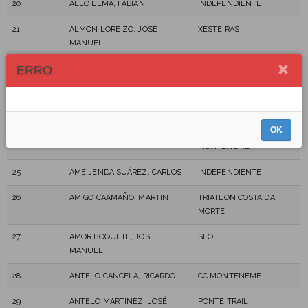
20
ALLO LEMA, FABIAN
INDEPENDIENTE
21
ALMON LORE ZO, JOSE
XESTEIRAS
MANUEL
ERRO
22
AMADO REGUEIRA, ADRIÁN
ARTEIXO MB3
23
AMARELLE ANDRADE, JOSE
ADC PEDALETAS SANTA
MANUEL
COMBA
OK
24
AMARELLE PALLAS, ASIER
CLUB CICLISTA
MONTENEME
25
AMEIJENDA SUÁREZ, CARLOS
INDEPENDIENTE
26
AMIGO CAAMAÑO, MARTIN
TRIATLON COSTA DA
MORTE
27
AMOR BOQUETE, JOSE
SEO
MANUEL
28
ANTELO CANCELA, RICARDO
CC.MONTENEME
29
ANTELO MARTINEZ, JOSÉ
PONTE TRAIL