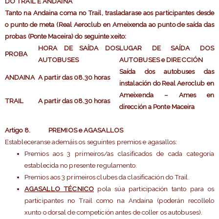
DO TRAIL E ANDAINA
Tanto na Andaina coma no Trail, trasladarase aos participantes desde
o punto de meta (Real Aeroclub en Ameixenda ao punto de saída das
probas (Ponte Maceira) do seguinte xeito:
HORA DE SAÍDA DOS
LUGAR DE SAÍDA DOS
PROBA
AUTOBUSES
AUTOBUSES e DIRECCIÓN
Saída dos autobuses das
ANDAINA
A partir das 08.30 horas
instalación do Real Aeroclub en
Ameixenda – Ames en
TRAIL
A partir das 08.30 horas
dirección a Ponte Maceira
Artigo 8
. PREMIOS e AGASALLOS
Estableceranse ademáis os seguintes premios e agasallos:
Premios aos 3 primeiros/as clasificados de cada categoría
establecida no presente regulamento.
Premios aos 3 primeiros clubes da clasificación do Trail.
AGASALLO TÉCNICO
pola súa participación tanto para os
participantes no Trail como na Andaina (poderán recollelo
xunto o dorsal de competición antes de coller os autobuses).