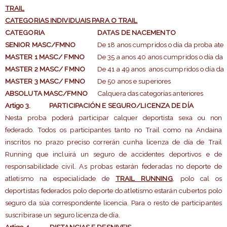
TRAIL
CATEGORIAS INDIVIDUAIS PARA O TRAIL
CATEGORIA
DATAS DE NACEMENTO
SENIOR MASC/FMNO
De 18 anos cumpridos o día da proba ate
MASTER 1 MASC/ FMNO
De 35 a anos 40 anos cumpridos o día da
MASTER 2 MASC/ FMNO
De 41 a 49 anos anos cumpridos o día da
MASTER 3 MASC/ FMNO
De 50 anos e superiores
ABSOLUTA MASC/FMNO
Calquera das categorías anteriores
Artigo 3
. PARTICIPACIÓN E SEGURO/LICENZA DE DÍA
Nesta proba poderá participar calquer deportista sexa ou non
federado. Todos os participantes tanto no Trail como na Andaina
inscritos no prazo preciso correrán cunha licenza de día de Trail
Running que incluirá un seguro de accidentes deportivos e de
responsabilidade civil. As probas estarán federadas no deporte de
atletismo na especialidade de
TRAIL RUNNING
, polo cal os
deportistas federados polo deporte do atletismo estarán cubertos polo
seguro da súa correspondente licencia. Para o resto de participantes
suscribirase un seguro licenza de día.
Artigo 4
. DISTANCIAS E DESNIVEIS