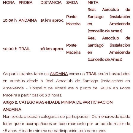
HORA
PROBA
DISTANCIA
SAIDA
META
Real Aeroclub de
Ponte
Santiago (instalación
10:05 h
ANDAINA
15 km aprox.
Maceira
en Ameixenda
(concello de Ames)
Real Aeroclub de
Ponte
Santiago (instalación
10:00 h
TRAIL
16 km aprox.
Maceira
en Ameixenda
(concello de Ames)
Os participantes tanto na
ANDAINA
como no
TRAIL
serán trasladados
en autobús desde o Real Aeroclub de Santiago (instalacións en
Ameixenda - Concello de Ames) ate o punto de SAÍDA en Ponte
Maceira a partir das 08:30 horas.
Artigo 2. CATEGORIAS e IDADE MINIMA DE PARTICIPACION
ANDAINA
Non se establecerán categorías de participación. Os menores de idade
terán que ir acompañados en todo momento por un adulto maior de
18 anos. A idade mínima de participación será de 10 anos.