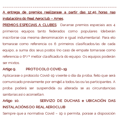
_____________________________________________________________
A entrega de premios realizarase a partir das 12:45 horas nas
instalacións do Real Aeroclub – Ames
.
PREMIOS ESPECIAIS A CLUBES
: Daranse premios especiais aos 4
primeiros equipos tanto federados como populares (deberán
inscribirse coa mesma denominación e igual indumentaria). Para elo
tomarase como referencia os 6 primeiros clasificados/as de cada
equipo, a suma dos seus postos (no caso de empate tomarase como
referencia o 6º/ª mellor clasificado/a do equipo. Os equipos poderán
ser mixtos.
Artigo 9
. PROTOCOLO COVID-19
Aplicarase o protocolo Covid-19 vixente o día da proba, feito que será
comunicado previamente por em@il a todos/as os/as participantes. A
proba poderá ser suspendida ou alterada se as circunstancias
sanitarias así o aconsellan.
Artigo 10
. SERVIZO DE DUCHAS e UBICACIÓN DAS
INSTALACIÓNS DO REAL AEROCLUB
Sempre que a normativa Covid – 19 o permita, porase a disposición