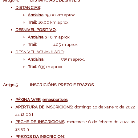
DISTANCIAS
:
Andaina
: 15,00 km aprox.
Trail:
16,00 km aprox.
DESNIVEL POSITIVO
:
Andaina:
340 m aprox.
Trail:
405 m aprox.
DESNIVEL ACUMULADO
:
Andaina:
535 m aprox.
Trail:
635 m aprox.
Artigo 5
. INSCRICIÓNS. PREZO E PRAZOS
PÁXINA WEB
:
emesports.es
APERTURA DE INSCRICIONS
:
domingo 16 de xaneiro de 2022
ás 12.00 h
PECHE DE INSCRICIONS
:
mércores 16 de febrero de 2022 ás
23.59 h
PREZOS DA INSCRICION
: