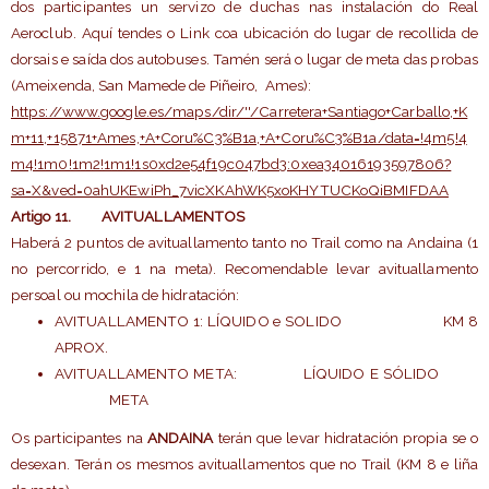
dos participantes un servizo de duchas nas instalación do Real
Aeroclub. Aquí tendes o Link coa ubicación do lugar de recollida de
dorsais e saída dos autobuses. Tamén será o lugar de meta das probas
(Ameixenda, San Mamede de Piñeiro, Ames):
https://www.google.es/maps/dir/''/Carretera+Santiago+Carballo,+K
m+11,+15871+Ames,+A+Coru%C3%B1a,+A+Coru%C3%B1a/data=!4m5!4
m4!1m0!1m2!1m1!1s0xd2e54f19c047bd3:0xea34016193597806?
sa=X&ved=0ahUKEwiPh_7vicXKAhWK5xoKHYTUCKoQiBMIFDAA
Artigo 11
. AVITUALLAMENTOS
Haberá 2 puntos de avituallamento tanto no Trail como na Andaina (1
no percorrido, e 1 na meta). Recomendable levar avituallamento
persoal ou mochila de hidratación:
AVITUALLAMENTO 1: LÍQUIDO e SOLIDO KM 8
APROX.
AVITUALLAMENTO META: LÍQUIDO E SÓLIDO
META
Os participantes na
ANDAINA
terán que levar hidratación propia se o
desexan. Terán os mesmos avituallamentos que no Trail (KM 8 e liña