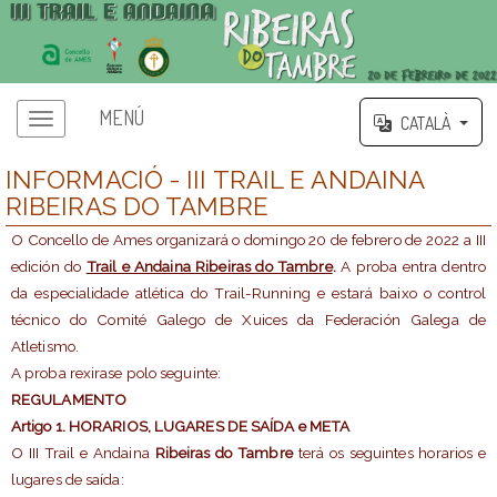
MENÚ
CATALÀ
INFORMACIÓ - III TRAIL E ANDAINA
RIBEIRAS DO TAMBRE
O Concello de Ames organizará o domingo 20 de febrero de 2022 a III
edición do
Trail e Andaina Ribeiras do Tambre
.
A proba entra dentro
da especialidade atlética do Trail-Running e estará baixo o control
técnico do Comité Galego de Xuices da Federación Galega de
Atletismo.
A proba rexirase polo seguinte:
REGULAMENTO
Artigo 1. HORARIOS, LUGARES DE SAÍDA e META
O III Trail e Andaina
Ribeiras do Tambre
terá os seguintes horarios e
lugares de saída: