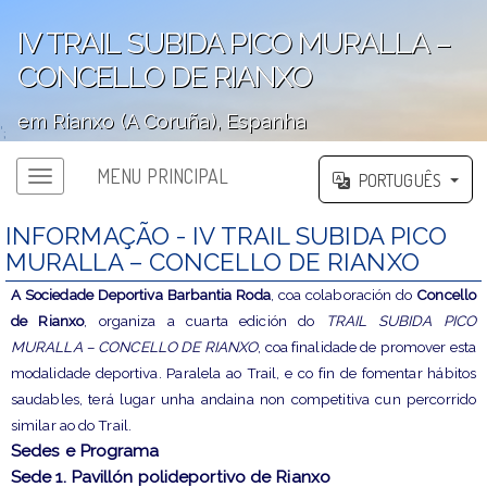
IV TRAIL SUBIDA PICO MURALLA –
CONCELLO DE RIANXO
em Rianxo (A Coruña), Espanha
';
MENU PRINCIPAL
PORTUGUÊS
INFORMAÇÃO - IV TRAIL SUBIDA PICO
MURALLA – CONCELLO DE RIANXO
A Sociedade Deportiva Barbantia Roda
, coa colaboración do
Concello
de Rianxo
, organiza a cuarta edición do
TRAIL SUBIDA PICO
MURALLA – CONCELLO DE RIANXO
, coa finalidade de promover esta
modalidade deportiva. Paralela ao Trail, e co fin de fomentar hábitos
saudables, terá lugar unha andaina non competitiva cun percorrido
similar ao do Trail.
Sedes e Programa
Sede 1. Pavillón polideportivo de Rianxo