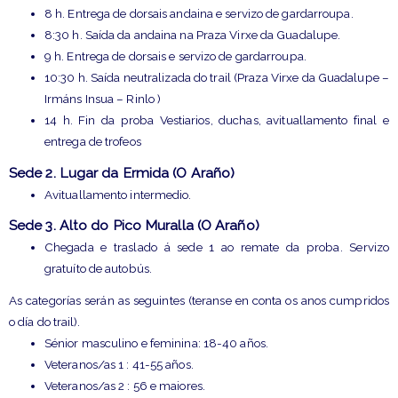
8 h. Entrega de dorsais andaina e servizo de gardarroupa.
8:30 h. Saída da andaina na Praza Virxe da Guadalupe.
9 h. Entrega de dorsais e servizo de gardarroupa.
10:30 h. Saída neutralizada do trail (Praza Virxe da Guadalupe –
Irmáns Insua – Rinlo )
14 h. Fin da proba Vestiarios, duchas, avituallamento final e
entrega de trofeos
Sede 2
.
Lugar da Ermida (O Araño)
Avituallamento intermedio.
Sede 3.
Alto do Pico Muralla (O Araño)
Chegada e traslado á sede 1 ao remate da proba. Servizo
gratuíto de autobús.
As categorías serán as seguintes (teranse en conta os anos cumpridos
o día do trail).
Sénior masculino e feminina: 18-40 años.
Veteranos/as 1 : 41-55 años.
Veteranos/as 2 : 56 e maiores.