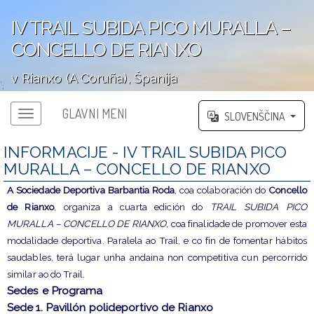
IV TRAIL SUBIDA PICO MURALLA –
CONCELLO DE RIANXO
v Rianxo (A Coruña), Španija
';
GLAVNI MENI
SLOVENŠČINA
INFORMACIJE - IV TRAIL SUBIDA PICO
MURALLA – CONCELLO DE RIANXO
A Sociedade Deportiva Barbantia Roda
, coa colaboración do
Concello
de Rianxo
, organiza a cuarta edición do
TRAIL SUBIDA PICO
MURALLA – CONCELLO DE RIANXO
, coa finalidade de promover esta
modalidade deportiva. Paralela ao Trail, e co fin de fomentar hábitos
saudables, terá lugar unha andaina non competitiva cun percorrido
similar ao do Trail.
Sedes e Programa
Sede 1. Pavillón polideportivo de Rianxo