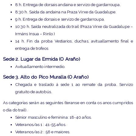
8 h. Entrega de dorsais andaina e servizo de gardarroupa.
8:30 h. Saída da andaina na Praza Virxe da Guadalupe.
9 h. Entrega de dorsais e servizo de gardarroupa.
10:30 h. Saída neutralizada do trail (Praza Virxe da Guadalupe –
Irmáns Insua – Rinlo )
14 h. Fin da proba Vestiarios, duchas, avituallamento final e
entrega de trofeos
Sede 2
.
Lugar da Ermida (O Araño)
Avituallamento intermedio.
Sede 3.
Alto do Pico Muralla (O Araño)
Chegada e traslado á sede 1 ao remate da proba. Servizo
gratuíto de autobús.
As categorías serán as seguintes (teranse en conta os anos cumpridos
o día do trail).
Sénior masculino e feminina: 18-40 años.
Veteranos/as 1 : 41-55 años.
Veteranos/as 2 : 56 e maiores.