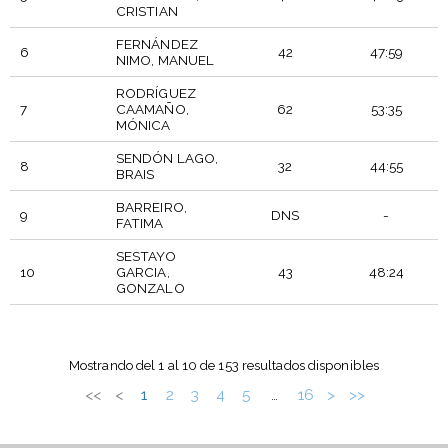
CRISTIAN
FERNÁNDEZ
6
42
47:59
NIMO, MANUEL
RODRÍGUEZ
7
CAAMAÑO,
62
53:35
MÓNICA
SENDÓN LAGO,
8
32
44:55
BRAIS
BARREIRO,
9
DNS
-
FATIMA
SESTAYO
10
GARCIA,
43
48:24
GONZALO
T
DORSAL
PARTICIPANTE
PTO
OFICIAL
Mostrando del 1 al 10 de 153 resultados disponibles
<<
<
1
2
3
4
5
16
>
>>
…