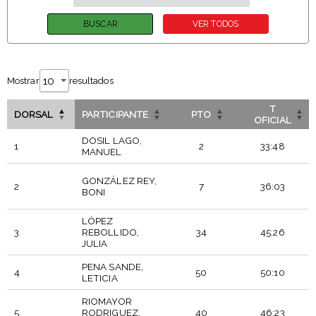
Mostrar
resultados
T
DORSAL
PARTICIPANTE
PTO
OFICIAL
DOSIL LAGO,
1
2
33:48
MANUEL
GONZÁLEZ REY,
2
7
36:03
BONI
LÓPEZ
3
REBOLLIDO,
34
45:26
JULIA
PENA SANDE,
4
50
50:10
LETICIA
RIOMAYOR
5
RODRIGUEZ,
40
46:23