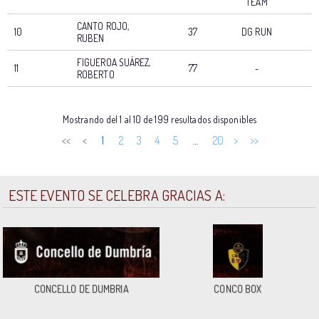
TEAM
CANTO ROJO,
10
37
DG RUN
RUBEN
FIGUEROA SUÁREZ,
11
77
-
0
ROBERTO
DORSAL
PARTICIPANTE
PTO
CLUB
T
Mostrando del 1 al 10 de 199 resultados disponibles
<<
<
1
2
3
4
5
20
>
>>
…
ESTE EVENTO SE CELEBRA GRACIAS A:
CONCELLO DE DUMBRIA
CONCO BOX