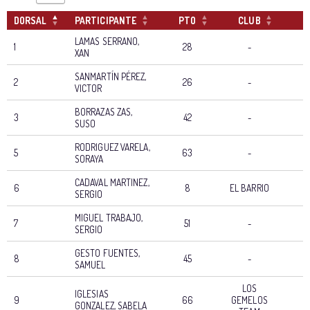
DORSAL
PARTICIPANTE
PTO
CLUB
T
LAMAS SERRANO,
1
28
-
XAN
SANMARTÍN PÉREZ,
2
26
-
VICTOR
BORRAZAS ZAS,
3
42
-
SUSO
RODRIGUEZ VARELA,
5
63
-
SORAYA
CADAVAL MARTINEZ,
6
8
EL BARRIO
0
SERGIO
MIGUEL TRABAJO,
7
51
-
SERGIO
GESTO FUENTES,
8
45
-
SAMUEL
LOS
IGLESIAS
9
66
GEMELOS
GONZALEZ, SABELA