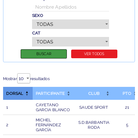
SEXO
CAT
Mostrar
resultados
DORSAL
PARTICIPANTE
CLUB
PTO
CAYETANO
1
SAUDE SPORT
21
GARCIA BLANCO
MICHEL
S.D.BARBANTIA
2
FERNÁNDEZ
5
RODA
GARCÍA