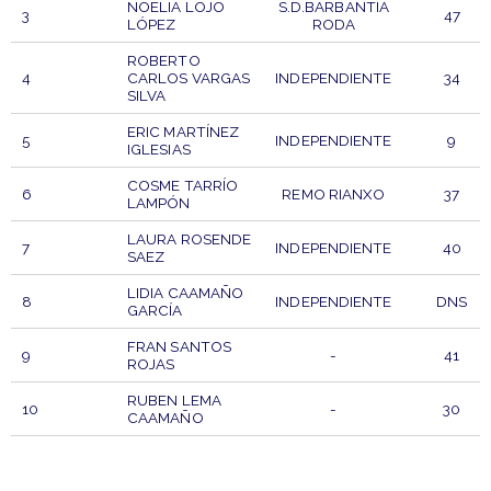
NOELIA LOJO
S.D.BARBANTIA
3
47
LÓPEZ
RODA
ROBERTO
4
CARLOS VARGAS
INDEPENDIENTE
34
SILVA
ERIC MARTÍNEZ
5
INDEPENDIENTE
9
IGLESIAS
COSME TARRÍO
6
REMO RIANXO
37
LAMPÓN
LAURA ROSENDE
7
INDEPENDIENTE
40
SAEZ
LIDIA CAAMAÑO
8
INDEPENDIENTE
DNS
GARCÍA
FRAN SANTOS
9
-
41
ROJAS
RUBEN LEMA
10
-
30
CAAMAÑO
DORSAL
PARTICIPANTE
CLUB
PTO