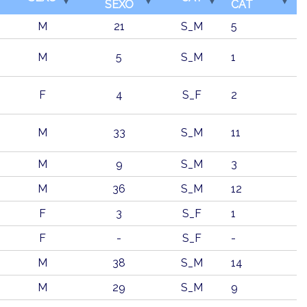
SEXO
CAT
M
21
S_M
5
M
5
S_M
1
F
4
S_F
2
M
33
S_M
11
M
9
S_M
3
M
M
36
S_M
12
F
3
S_F
1
F
-
S_F
-
M
38
S_M
14
M
29
S_M
9