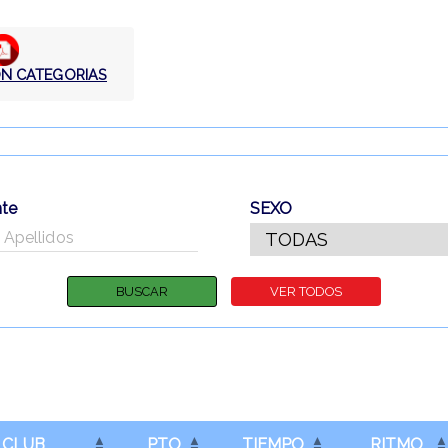
ÓN CATEGORIAS
nte
SEXO
CLUB
PTO
TIEMPO
RITMO