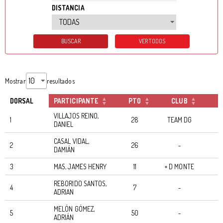
DISTANCIA
Mostrar
resultados
DORSAL
PARTICIPANTE
PTO
CLUB
T
VILLAJOS REINO,
1
28
TEAM DG
DANIEL
CASAL VIDAL,
2
26
-
DAMIÁN
3
MAS, JAMES HENRY
11
+ D MONTE
REBORIDO SANTOS,
4
7
-
ADRIAN
MELÓN GÓMEZ,
5
50
-
ADRIÁN