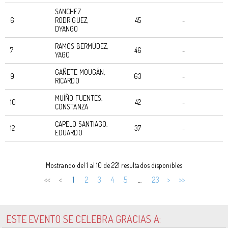
SANCHEZ
6
RODRIGUEZ,
45
-
DYANGO
RAMOS BERMÚDEZ,
7
46
-
YAGO
GAÑETE MOUGÁN,
9
63
-
RICARDO
MUÍÑO FUENTES,
10
42
-
CONSTANZA
CAPELO SANTIAGO,
12
37
-
EDUARDO
DORSAL
PARTICIPANTE
PTO
CLUB
T
Mostrando del 1 al 10 de 221 resultados disponibles
<<
<
1
2
3
4
5
23
>
>>
…
ESTE EVENTO SE CELEBRA GRACIAS A: