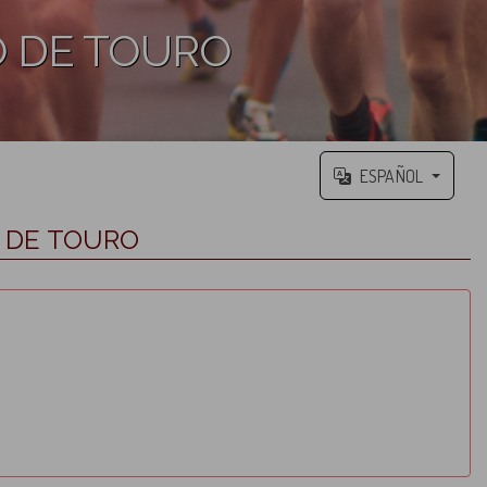
O DE TOURO
ESPAÑOL
O DE TOURO