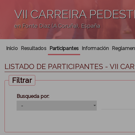
VII CARREIRA PEDE
en Fonte Díaz (A Coruña), España
';
Inicio
Resultados
Participantes
Información
Reglamen
LISTADO DE PARTICIPANTES - VII 
Filtrar
Busqueda por: