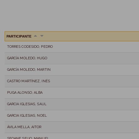
PARTICIPANTE
TORRES CODESIDO, PEDRO
GARCÍA MOLEDO, HUGO
GARCÍA MOLEDO, MARTIN
CASTRO MARTÍNEZ, INÉS
PUGA ALONSO, ALBA
GARCIA IGLESIAS, SAUL
GARCIA IGLESIAS, NOEL
ÁVILA MELLA, AITOR
SEOANE SEIJO, MANUEL