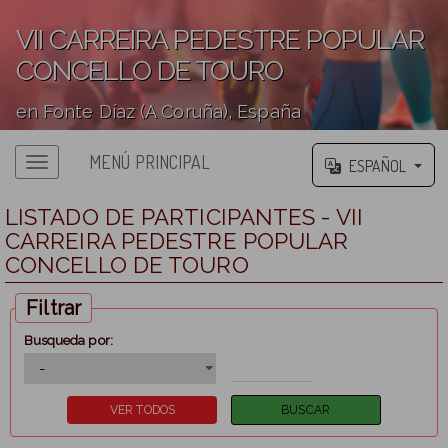
VII CARREIRA PEDESTRE POPULAR
CONCELLO DE TOURO
en Fonte Díaz (A Coruña), España
';
MENÚ PRINCIPAL
ESPAÑOL
LISTADO DE PARTICIPANTES - VII
CARREIRA PEDESTRE POPULAR
CONCELLO DE TOURO
Filtrar
Busqueda por: