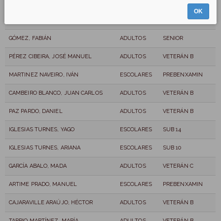
PÉREZ FANDIÑO, ÁLVARO
ESCOLARES
SUB 10
OK
PÉREZ FANDIÑO, SERGIO
ESCOLARES
PITUFOS
GÓMEZ, FABIÁN
ADULTOS
SENIOR
PÉREZ CIBEIRA, JOSÉ MANUEL
ADULTOS
VETERÁN B
MARTINEZ NAVEIRO, IVÁN
ESCOLARES
PREBENXAMIN
CAMBEIRO BLANCO, JUAN CARLOS
ADULTOS
VETERÁN B
PAZ PARDO, DANIEL
ADULTOS
VETERÁN B
IGLESIAS TURNES, YAGO
ESCOLARES
SUB 14
IGLESIAS TURNES, ARIANA
ESCOLARES
SUB 10
GARCÍA ABALO, MADA
ADULTOS
VETERÁN C
ARTIME PRADO, MANUEL
ESCOLARES
PREBENXAMIN
CAJARAVILLE ARAÚJO, HÉCTOR
ADULTOS
VETERÁN B
TARRIO MARTÍNEZ, MARÍA
ADULTOS
VETERÁN B