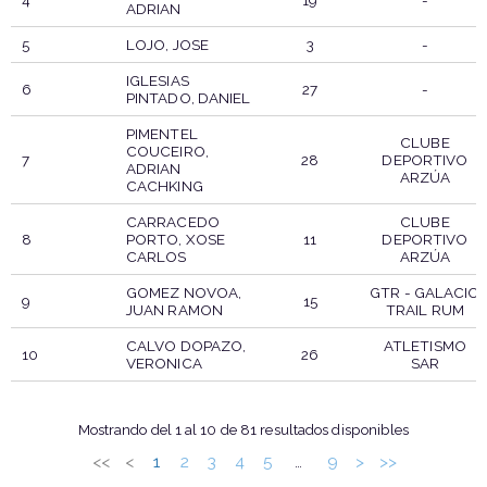
4
19
-
ADRIAN
5
LOJO, JOSE
3
-
IGLESIAS
6
27
-
PINTADO, DANIEL
PIMENTEL
CLUBE
COUCEIRO,
7
28
DEPORTIVO
ADRIAN
ARZÚA
CACHKING
CARRACEDO
CLUBE
8
PORTO, XOSE
11
DEPORTIVO
CARLOS
ARZÚA
GOMEZ NOVOA,
GTR - GALACIO
9
15
JUAN RAMON
TRAIL RUM
CALVO DOPAZO,
ATLETISMO
10
26
VERONICA
SAR
DORSAL
PARTICIPANTE
PTO
CLUB
Mostrando del 1 al 10 de 81 resultados disponibles
<<
<
1
2
3
4
5
9
>
>>
…