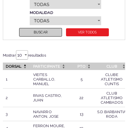
MODALIDAD
Mostrar
resultados
DORSAL
PARTICIPANTE
PTO
CLUB
VIEITES
CLUBE
1
CARBALLO,
5
ATLETISMO
MANUEL
CUNTIS
CLUB
RIVAS CASTRO,
2
22
ATLETISMO
JUAN
CAMBADOS
NAVARRO
S.D.BARBANTIA
3
13
ANTON, JOSE
RODA
FERRON MOURE,