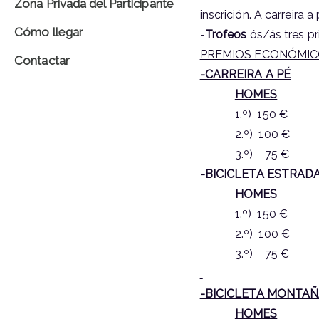
Zona Privada del Participante
inscrición. A carreira
Cómo llegar
-
Trofeos
ós/ás tres p
PREMIOS ECONÓMICOS.- 
Contactar
-CARREIRA A PÉ
HOMES
1.º) 150
2.º) 100
3.º) 75
-BICICLETA ESTRAD
HOMES
1.º) 150
2.º) 100
3.º) 75
-BICICLETA MONTA
HOMES