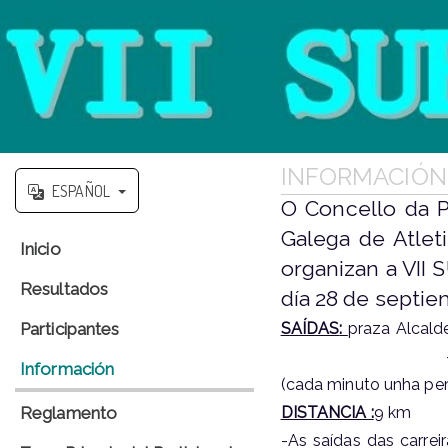
INFORMACIÓN 
ESPAÑOL
O Concello da P
Galega de Atlet
Inicio
organizan a VII
Resultados
día 28 de septie
Participantes
SAÍDAS
:
praza Al
-18.00 h: s
Información
(cada minuto 
Reglamento
DISTANCIA :
9 km
-As saídas das carrei