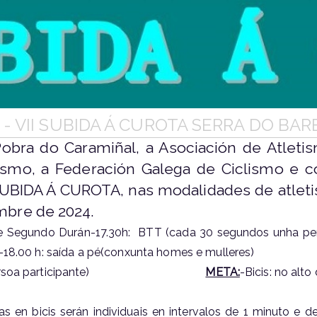
- VII SUBIDA Á CUROTA SERRA DO BAR
obra do Caramiñal, a Asociación de Atleti
ismo, a Federación Galega de Ciclismo e co
 SUBIDA Á CUROTA, nas modalidades de atleti
mbre de 2024.
calde Segundo Durán-17.30h: BTT (cada 
aída a pé(conxunta homes e mulle
unha persoa participante)
META:
-Bicis
ras en bicis serán individuais en intervalos de 1 minuto e