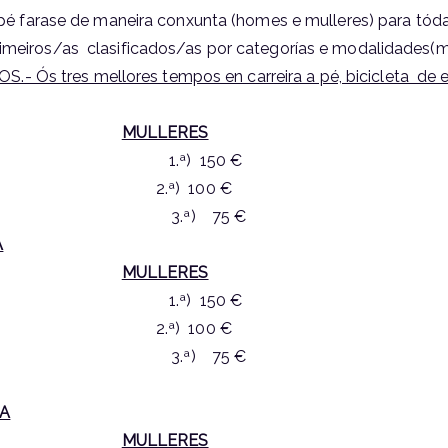
 a pé farase de maneira conxunta (homes e mulleres) para tóda
rimeiros/as clasificados/as por categorías e modalidades(m
Ós tres mellores tempos en carreira a pé, bicicleta de e
MULLERES
 € 1.ª) 150 €
 € 2.ª) 100 €
 € 3.ª) 75 €
A
MULLERES
 € 1.ª) 150 €
 € 2.ª) 100 €
 € 3.ª) 75 €
ÑA
MULLERES