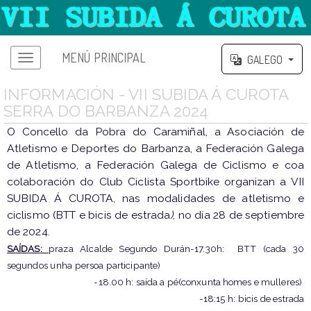
MENÚ PRINCIPAL
GALEGO
Menú principal
INFORMACIÓN - VII SUBIDA Á CUROTA
SERRA DO BARBANZA 2024
O Concello da Pobra do Caramiñal, a Asociación de
Atletismo e Deportes do Barbanza, a Federación Galega
de Atletismo, a Federación Galega de Ciclismo e coa
colaboración do Club Ciclista Sportbike organizan a VII
SUBIDA Á CUROTA, nas modalidades de atletismo e
ciclismo (BTT e bicis de estrada
)
, no día 28 de septiembre
de 2024.
SAÍDAS
:
praza Alcalde Segundo Durán-17.30h: BTT (cada 30
segundos unha persoa participante)
-18.00 h: saída a pé(conxunta homes e mulleres)
-18:15 h: bicis de estrada