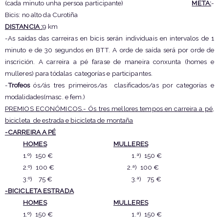
(cada minuto unha persoa participante)
META:
-
Bicis: no alto da Curotiña
DISTANCIA :
9 km
-As saídas das carreiras en bicis serán individuais en intervalos de 1
minuto e de 30 segundos en BTT. A orde de saída será por orde de
inscrición. A carreira a pé farase de maneira conxunta (homes e
mulleres) para tódalas categorías e participantes.
-
Trofeos
ós/ás tres primeiros/as clasificados/as por categorías e
modalidades(masc. e fem.)
PREMIOS ECONÓMICOS.- Ós tres mellores tempos en carreira a pé,
bicicleta de estrada e bicicleta de montaña
-CARREIRA A PÉ
HOMES
MULLERES
1.º) 150 € 1.ª) 150 €
2.º) 100 € 2.ª) 100 €
3.º) 75 € 3.ª) 75 €
-BICICLETA ESTRADA
HOMES
MULLERES
1.º) 150 € 1.ª) 150 €