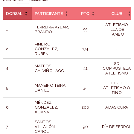
DORSAL
PARTICIPANTE
PTO
CLUB
ATLETISMO
FERREIRA AYBAR,
1
55
ILLA DE
BRANDOL
TAMBO
PINEIRO
2
GONZALEZ,
174
-
RUBEN
SD
MATEOS
4
42
COMPOSTELA
CALVIÑO, IAGO
ATLETISMO
CLUB
MANEIRO TEIRA,
5
32
ATLETISMO O
DANIEL
PINO
MÉNDEZ
6
GONZÁLEZ,
286
ADAS CUPA
XOANA
SANTOS
7
VILLALÓN,
90
RÍA DE FERROL
CAROL