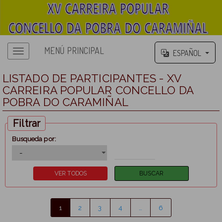
MENÚ PRINCIPAL
ESPAÑOL
LISTADO DE PARTICIPANTES - XV
CARREIRA POPULAR CONCELLO DA
POBRA DO CARAMIÑAL
Filtrar
Busqueda por:
1
2
3
4
…
6