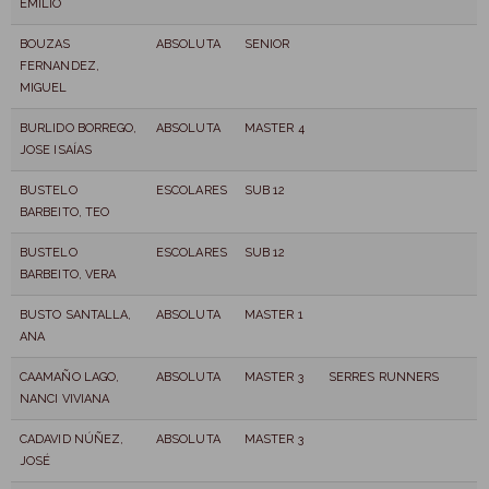
EMILIO
BOUZAS
ABSOLUTA
SENIOR
FERNANDEZ,
MIGUEL
BURLIDO BORREGO,
ABSOLUTA
MASTER 4
JOSE ISAÍAS
BUSTELO
ESCOLARES
SUB 12
BARBEITO, TEO
BUSTELO
ESCOLARES
SUB 12
BARBEITO, VERA
BUSTO SANTALLA,
ABSOLUTA
MASTER 1
ANA
CAAMAÑO LAGO,
ABSOLUTA
MASTER 3
SERRES RUNNERS
NANCI VIVIANA
CADAVID NÚÑEZ,
ABSOLUTA
MASTER 3
JOSÉ