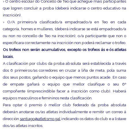
› O centro escolar do Concello de Teo que achegue máis participantes
que logren concluír a proba (deberá indicarse o centro educativo na
inscrición).
› O/A primeiro/a clasificado/a empadroado/a en Teo en cada
categoría, homes e mulleres, (deberá indicarse se está empadroado/a
ou non no concello de Teo na inscrición), o/a participante que non o
especificara correctamente na inscrición non poderá reclamar o trofeo.
Os trofeos non serán acumulativos, excepto os trofeos ás e ós atletas
locais.
A clasificación por clubs da proba absoluta será establecida a través
dos 6 primeiros/as corredores en cruzar a liña de meta, pola suma
dos seus postos, gañando o equipo que menos puntos acade. En caso
de empate gañará o equipo que mellor clasifique o seu 6º
compoñente (imprescindible facer a inscrición como club). Haberá
equipos masculinos e femininos nesta clasificación.
Para optar ó premio ó mellor club federado da proba absoluta
deberán anotarse os/as atletas individualmente e remitir un correo á
dirección
santiago@atletismo.gal
indicando os datos do club e a listaxe
dos/as atletas inscritos.