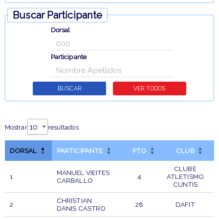
Buscar Participante
Dorsal
Participante
Mostrar
resultados
DORSAL
PARTICIPANTE
PTO
CLUB
CLUBE
MANUEL VIEITES
1
4
ATLETISMO
CARBALLO
CUNTIS
CHRISTIAN
2
28
DAFIT
DANIS CASTRO