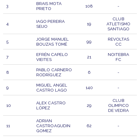
BRAIS MOTA
3
108
-
PRIETO
CLUB
IAGO PEREIRA
4
19
ATLETISMO
SEIJO
SANTIAGO
JORGE MANUEL
REVOLTAS
5
99
BOUZAS TOMÉ
CC
EFRÉN CAPELO
NOITEBRA
7
21
VIEITES
FC
PABLO CARNERO
8
6
-
RODRÍGUEZ
MIGUEL ANGEL
9
140
-
CASTRO LAGO
CLUB
ALEX CASTRO
10
29
OLIMPICO
LÓPEZ
DE VEDRA
ADRIAN
11
CASTROAGUDIN
62
-
GOMEZ